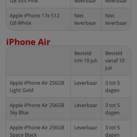
GB Soft Pink
leverbaar
leverbaar
Apple iPhone 17e 512
Niet
Niet
GB White
leverbaar
leverbaar
iPhone Air
Besteld
Besteld
t/m 10 juli
vanaf 10
juli
Apple iPhone Air 256GB
Leverbaar
3 tot 5
Light Gold
dagen
Apple iPhone Air 256GB
Leverbaar
3 tot 5
Sky Blue
dagen
Apple iPhone Air 256GB
Leverbaar
3 tot 5
Space Black
dagen