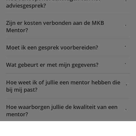
adviesgesprek?
Zijn er kosten verbonden aan de MKB
Mentor?
Moet ik een gesprek voorbereiden?
Wat gebeurt er met mijn gegevens?
Hoe weet ik of jullie een mentor hebben die
bij mij past?
Hoe waarborgen jullie de kwaliteit van een
mentor?