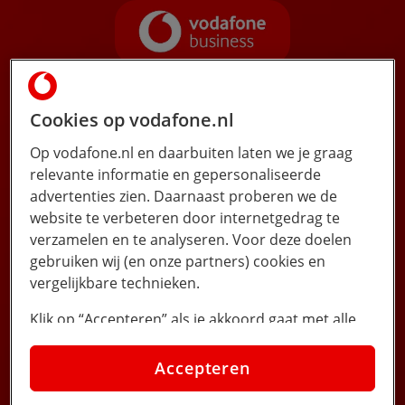
Cookies op vodafone.nl
Op vodafone.nl en daarbuiten laten we je graag
relevante informatie en gepersonaliseerde
advertenties zien. Daarnaast proberen we de
website te verbeteren door internetgedrag te
verzamelen en te analyseren. Voor deze doelen
gebruiken wij (en onze partners) cookies en
vergelijkbare technieken.
Yes, u speelt mee!
Klik op “Accepteren” als je akkoord gaat met alle
cookies. Kies je voor “Nee, liever niet”, dan
plaatsen we alleen strikt noodzakelijke cookies om
Accepteren
de website goed te laten werken. Dat betekent dat
Bent u één van de gelukkige winnaars?