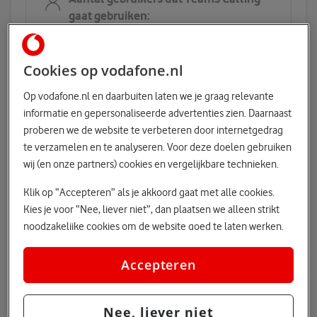
gaat gebruiken:
Cookies op vodafone.nl
Op vodafone.nl en daarbuiten laten we je graag relevante
informatie en gepersonaliseerde advertenties zien. Daarnaast
proberen we de website te verbeteren door internetgedrag
Zijn er al Microsoft Teams licenties?
te verzamelen en te analyseren. Voor deze doelen gebruiken
Iedere gebruiker heeft een Microsoft Teams
wij (en onze partners) cookies en vergelijkbare technieken.
licentie nodig. Dit mogen bestaande licenties zijn.
Klik op “Accepteren” als je akkoord gaat met alle cookies.
Kies je voor “Nee, liever niet”, dan plaatsen we alleen strikt
Ja, er zijn al 0 Microsoft Teams licenties die
noodzakelijke cookies om de website goed te laten werken.
gebruikt kunnen worden
Dat betekent dat we geen vormen van personalisatie
toepassen.
Accepteren
Via cookie instellingen kan je zelf bepalen welke cookies
Nee, er zijn geen of minder dan 0 Microsoft
worden geplaatst. Je kan je keuze altijd wijzigen of intrekken
Nee, liever niet