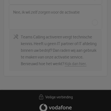
Nee, ik wil zelf zorgen voor de activatie
Teams Calling activeren vergt technische
kennis. Heeft u geen IT partner of IT afdeling
binnen uw bedrijf? Dan raden wij aan gebruik
te maken van onze activatie service.
Benieuwd hoe het werkt?
Kijk dan hier.
Veilige verbinding