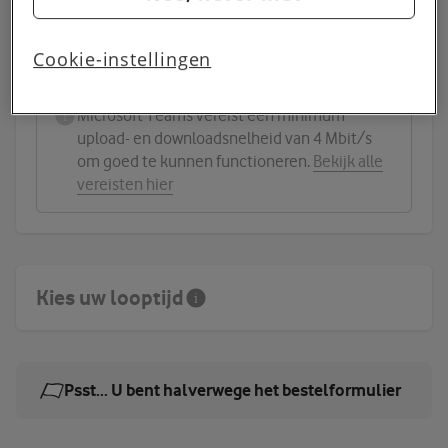
op de
cookies pagina
. In ons
privacy beleid
lees je meer over
Teams licenties
hoe we omgaan met jouw privacy.
Cookie-instellingen
Microsoft Teams vereist een minimum
upload- en downloadsnelheid van 4 Mbit/s
om goed te kunnen functioneren.
Bekijk alle
vereisten hier
Kies uw looptijd
Psst... U bent halverwege het bestelformulier