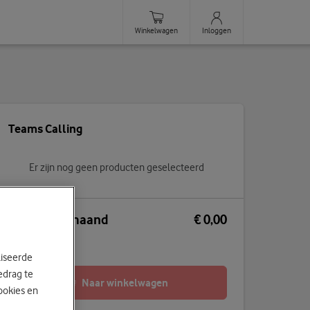
Winkelwagen
Inloggen
Teams Calling
Er zijn nog geen producten geselecteerd
Totaal per maand
€ 0,00
Exclusief btw
liseerde
edrag te
Naar winkelwagen
ookies en