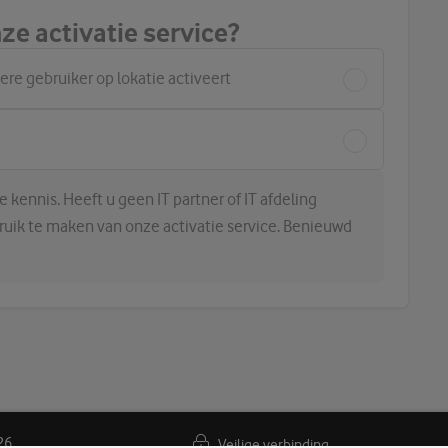
ze activatie service?
dere gebruiker op lokatie activeert
 kennis. Heeft u geen IT partner of IT afdeling
bruik te maken van onze activatie service. Benieuwd
26
Veilige verbinding