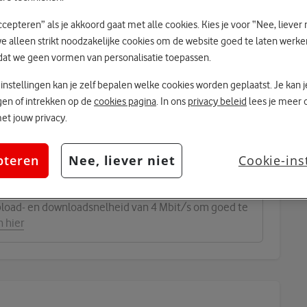
ccepteren” als je akkoord gaat met alle cookies. Kies je voor “Nee, liever 
e alleen strikt noodzakelijke cookies om de website goed te laten werke
dat we geen vormen van personalisatie toepassen.
icenties?
 instellingen kan je zelf bepalen welke cookies worden geplaatst. Je kan 
licentie nodig. Dit mogen bestaande licenties zijn.
zigen of intrekken op de
cookies pagina
. In ons
privacy beleid
lees je meer 
t jouw privacy.
e gebruikt kunnen worden
pteren
Nee, liever niet
Cookie-ins
Teams licenties
load- en downloadsnelheid van 4 Mbit/s om goed te
n hier