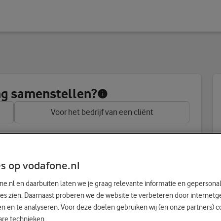
g product samen
ing samenstellen?
Voor het bedrijf van een cliënt
s op vodafone.nl
e.nl en daarbuiten laten we je graag relevante informatie en gepersona
es zien. Daarnaast proberen we de website te verbeteren door internetg
 gaat gebruiken:
 en te analyseren. Voor deze doelen gebruiken wij (en onze partners) c
are technieken.