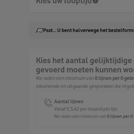
Kies uw looptijd
Psst... U bent halverwege het bestelform
Kies het aantal gelijktijdig
gevoerd moeten kunnen wo
We raden een minimum van
0 lijnen per 0 geb
inkomende en uitgaande gesprekken die tegel
Aantal lijnen
Vanaf € 3,42 per maand per lijn
0 lijnen per 
We raden een minimum van