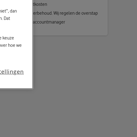
Geen aansluitkosten
niet”, dan
Gratis nummerbehoud. Wij regelen de overstap
n. Dat
Persoonlijke accountmanager
je keuze
over hoe we
tellingen