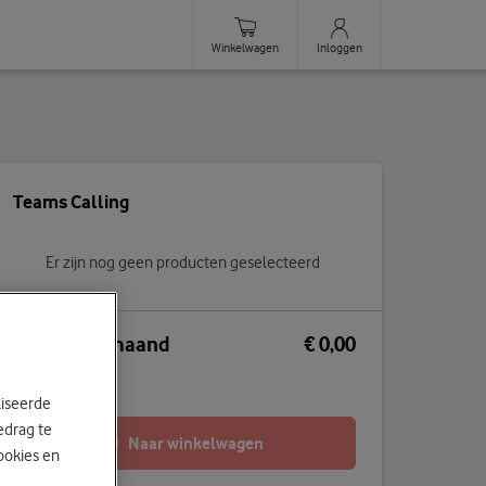
Winkelwagen
Inloggen
Teams Calling
Er zijn nog geen producten geselecteerd
Totaal per maand
€ 0,00
Exclusief btw
liseerde
edrag te
Naar winkelwagen
ookies en