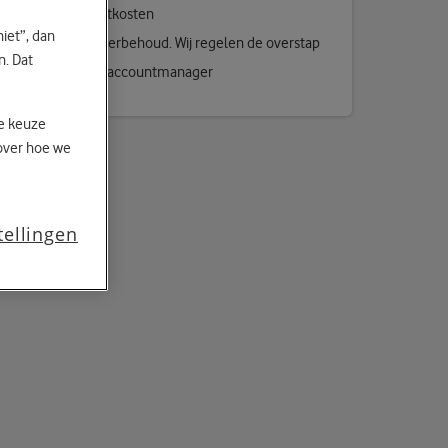
Geen aansluitkosten
niet”, dan
Gratis nummerbehoud. Wij regelen de overstap
n. Dat
Persoonlijke accountmanager
je keuze
over hoe we
tellingen