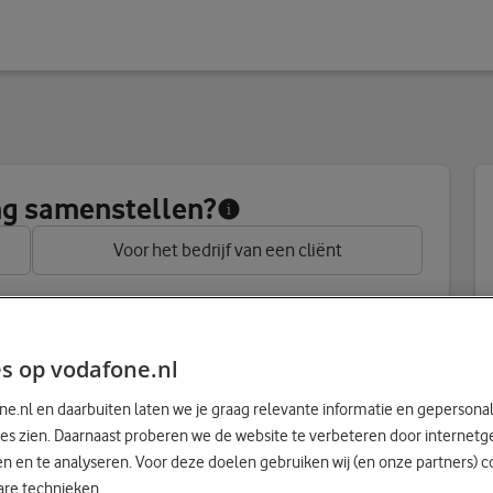
g product samen
ing samenstellen?
Voor het bedrijf van een cliënt
s op vodafone.nl
e.nl en daarbuiten laten we je graag relevante informatie en gepersona
es zien. Daarnaast proberen we de website te verbeteren door internetg
 gaat gebruiken:
 en te analyseren. Voor deze doelen gebruiken wij (en onze partners) c
are technieken.