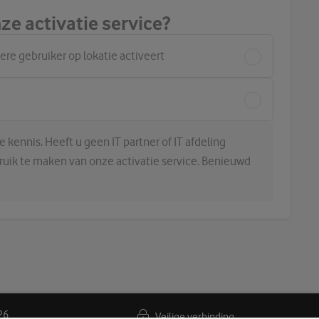
ze activatie service?
dere gebruiker op lokatie activeert
 kennis. Heeft u geen IT partner of IT afdeling
bruik te maken van onze activatie service. Benieuwd
26
Veilige verbinding