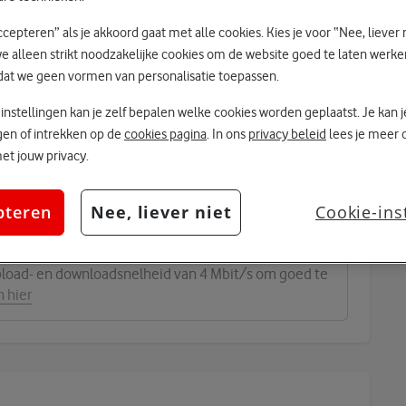
ccepteren” als je akkoord gaat met alle cookies. Kies je voor “Nee, liever 
e alleen strikt noodzakelijke cookies om de website goed te laten werke
dat we geen vormen van personalisatie toepassen.
icenties?
 instellingen kan je zelf bepalen welke cookies worden geplaatst. Je kan 
licentie nodig. Dit mogen bestaande licenties zijn.
zigen of intrekken op de
cookies pagina
. In ons
privacy beleid
lees je meer 
t jouw privacy.
e gebruikt kunnen worden
pteren
Nee, liever niet
Cookie-ins
Teams licenties
load- en downloadsnelheid van 4 Mbit/s om goed te
n hier