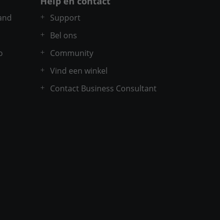
Help en contact
and
Support
Bel ons
o
Community
Vind een winkel
Contact Business Consultant