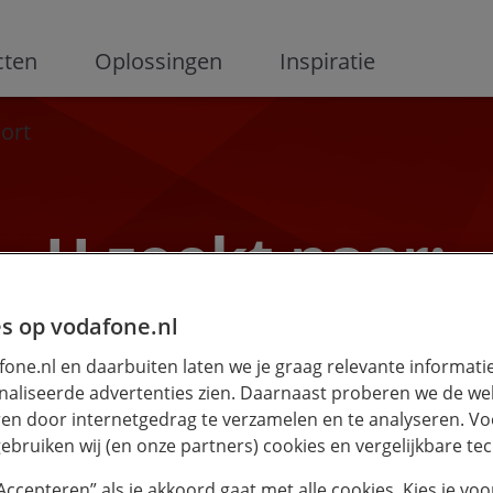
ge
cten
Oplossingen
Inspiratie
ort
K
U zoekt naar:
s op vodafone.nl
one.nl en daarbuiten laten we je graag relevante informati
aliseerde advertenties zien. Daarnaast proberen we de web
en door internetgedrag te verzamelen en te analyseren. Vo
ebruiken wij (en onze partners) cookies en vergelijkbare te
“Accepteren” als je akkoord gaat met alle cookies. Kies je voo