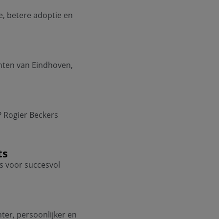
, betere adoptie en
chten van Eindhoven,
? Rogier Beckers
ts
ts voor succesvol
er, persoonlijker en