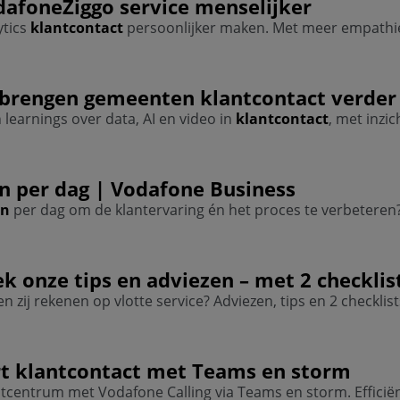
dafoneZiggo service menselijker
ytics
klantcontact
persoonlijker maken. Met meer empathie
o brengen gemeenten
klantcontact
verder
earnings over data, AI en video in
klantcontact
, met inzi
n
per dag | Vodafone Business
en
per dag om de klantervaring én het proces te verbeteren
 onze tips en adviezen – met 2 checklis
zij rekenen op vlotte service? Adviezen, tips en 2 checklis
rt
klantcontact
met Teams en storm
entrum met Vodafone Calling via Teams en storm. Efficiënt