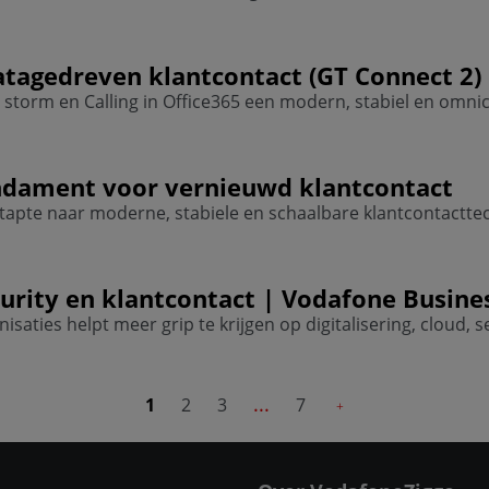
datagedreven
klantcontact
(GT Connect 2)
torm en Calling in Office365 een modern, stabiel en omni
undament voor vernieuwd
klantcontact
pte naar moderne, stabiele en schaalbare klantcontacttec
curity en
klantcontact
| Vodafone Busine
saties helpt meer grip te krijgen op digitalisering, cloud, s
...
1
2
3
7
Volgende pagina