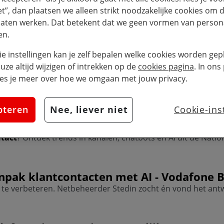
iet”, dan plaatsen we alleen strikt noodzakelijke cookies om 
laten werken. Dat betekent dat we geen vormen van persona
en.
V-Hub Inspiratie
Support
61
0
Filter op categorie
categorie:
categorie:
resultaten
resultaten
ie instellingen kan je zelf bepalen welke cookies worden gepl
euze altijd wijzigen of intrekken op de
cookies pagina
. In ons
lantcontact
es je meer over hoe we omgaan met jouw privacy.
pteren
Nee, liever niet
Cookie-ins
levert 10 gouden regels op
tact
? Ontdek trends in kanalen, chatbots en AI uit de Nati
anpak
klantcontacten
met AI - Vodafone B
te verbeteren. Netbeheerder Stedin zocht én vond het an