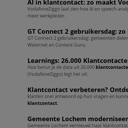
AI in
klantcontact
: zo maakt Vo
VodafoneZiggo laat zien hoe AI en speech anal
meer werkplezier.
GT Connect 2 gebruikersdag: z
GT Connect 2 gebruikersdag: gemeenten delen l
Waternet en Content Guru.
Learnings: 26.000
Klantcontacte
Hoe benut je de data uit 26.000
klantcontact
(VodafoneZiggo) legt het uit.
Klantcontact
verbeteren? Ontdek
klanten snel antwoord op hun vragen en kunnen 
klantcontact
.
Gemeente Lochem modernisee
Gemeente Lochem vernieuwt haar klantcontactc