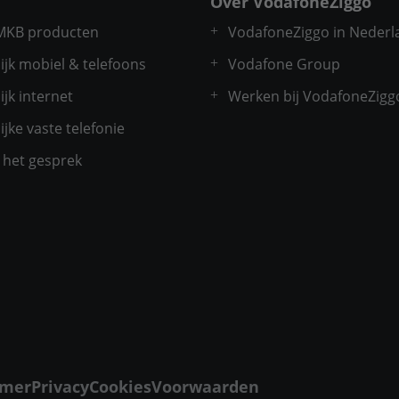
Over VodafoneZiggo
 MKB producten
VodafoneZiggo in Nederl
ijk mobiel & telefoons
Vodafone Group
ijk internet
Werken bij VodafoneZigg
ijke vaste telefonie
t het gesprek
imer
Privacy
Cookies
Voorwaarden