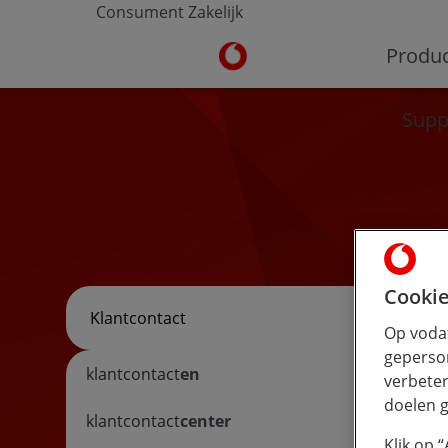
Consument
Zakelijk
Ga naar de Vodafone homepa
Produ
Supp
Cookie
Zoeken
Op vodaf
geperson
klantcontact
en
verbeter
doelen g
klantcontact
center
Klik op 