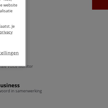
de website
lisatie
aatst. Je
privacy
tellingen
onale Voice Monitor
usiness
twoord in samenwerking