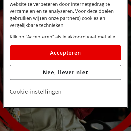
website te verbeteren door internetgedrag te
verzamelen en te analyseren. Voor deze doelen
gebruiken wij (en onze partners) cookies en
vergelijkbare technieken.
Klik op “Accepteren” als je akkoord gaat met alle
cookies. Kies je voor “Nee, liever niet”, dan
plaatsen we alleen strikt noodzakelijke cookies om
Accepteren
de website goed te laten werken. Dat betekent dat
we geen vormen van personalisatie toepassen.
Nee, liever niet
Via cookie instellingen kan je zelf bepalen welke
cookies worden geplaatst. Je kan je keuze altijd
wijzigen of intrekken op de
cookies pagina
. In ons
Cookie-instellingen
privacy beleid
lees je meer over hoe we omgaan
met jouw privacy.