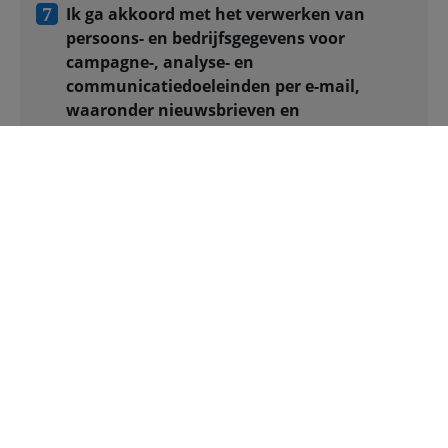
Ik ga akkoord met het verwerken van
persoons- en bedrijfsgegevens voor
campagne-, analyse- en
communicatiedoeleinden per e-mail,
waaronder nieuwsbrieven en
aanbiedingen van Vodafone en Ziggo.
Ik wil het e-book
Lees ons volledige
Privacy Statement
Wat leer ik in dit e-
book?