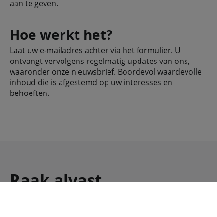
aan te geven.
Hoe werkt het?
Laat uw e-mailadres achter via het formulier. U
ontvangt vervolgens regelmatig updates van ons,
waaronder onze nieuwsbrief. Boordevol waardevolle
inhoud die is afgestemd op uw interesses en
behoeften.
Raak alvast
geïnspireerd: