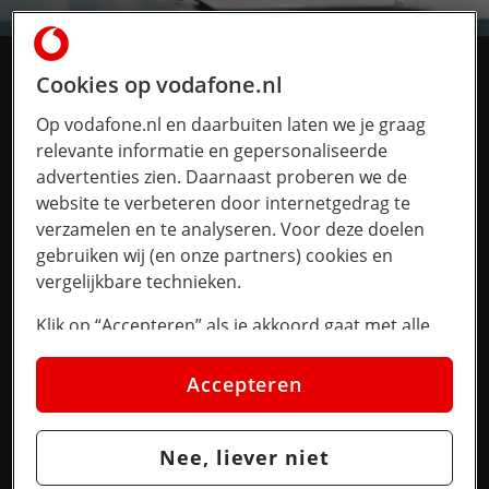
Cookies op vodafone.nl
Op vodafone.nl en daarbuiten laten we je graag
Klaar voor de toekomst
relevante informatie en gepersonaliseerde
advertenties zien. Daarnaast proberen we de
met Vodafone Business
website te verbeteren door internetgedrag te
verzamelen en te analyseren. Voor deze doelen
Ontvang de nieuwste trends, kennis
gebruiken wij (en onze partners) cookies en
en aanbiedingen direct in uw inbox.
vergelijkbare technieken.
Klik op “Accepteren” als je akkoord gaat met alle
cookies. Kies je voor “Nee, liever niet”, dan
plaatsen we alleen strikt noodzakelijke cookies om
Accepteren
de website goed te laten werken. Dat betekent dat
we geen vormen van personalisatie toepassen.
Nee, liever niet
Via cookie instellingen kan je zelf bepalen welke