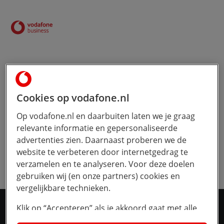
Sluit
Bedankt voor uw interesse!
Cookies op vodafone.nl
U ontvangt het e-book zo snel mogelijk in uw e-
mail.
Op vodafone.nl en daarbuiten laten we je graag
relevante informatie en gepersonaliseerde
advertenties zien. Daarnaast proberen we de
Ga terug naar de homepage
website te verbeteren door internetgedrag te
verzamelen en te analyseren. Voor deze doelen
gebruiken wij (en onze partners) cookies en
vergelijkbare technieken.
Klik op “Accepteren” als je akkoord gaat met alle
Kleinzakelijk
cookies. Kies je voor “Nee, liever niet”, dan