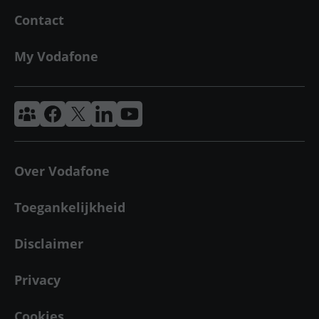
Contact
My Vodafone
Vodafone & Ziggo Community
Vodafone Facebook
Vodafone X
VodafoneZiggo LinkedIn
Vodafone YouTube
Over Vodafone
Toegankelijkheid
Disclaimer
Privacy
Cookies