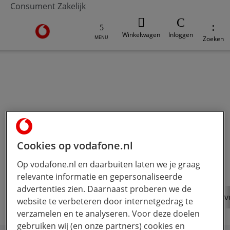
Consument
Zakelijk
Ga naar de Vodafone homepage
Winkelwagen
Inloggen
MENU
Zoeken
Tarieven en
voorwaarden
Alle prijzen en kleine lettertjes van
onze abonnementen , prepaid en
andere diensten bij elkaar.
Cookies op vodafone.nl
Op vodafone.nl en daarbuiten laten we je graag
relevante informatie en gepersonaliseerde
advertenties zien. Daarnaast proberen we de
Support
Abonnement-en-rekening
Tarieven-en-
website te verbeteren door internetgedrag te
verzamelen en te analyseren. Voor deze doelen
gebruiken wij (en onze partners) cookies en