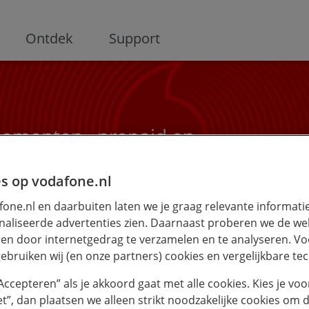
ge
Ontdek
Support
nementen , prepaid en
s op vodafone.nl
one.nl en daarbuiten laten we je graag relevante informati
aliseerde advertenties zien. Daarnaast proberen we de web
en door internetgedrag te verzamelen en te analyseren. Vo
ebruiken wij (en onze partners) cookies en vergelijkbare te
ieven-en-voorwaarden
Tarieven
“Accepteren” als je akkoord gaat met alle cookies. Kies je voo
iet”, dan plaatsen we alleen strikt noodzakelijke cookies om 