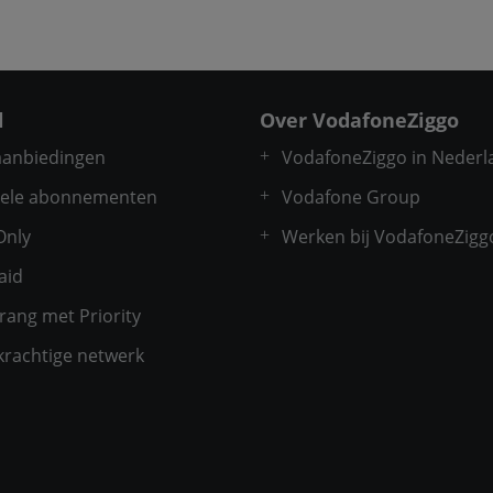
l
Over VodafoneZiggo
 aanbiedingen
VodafoneZiggo in Nederl
ele abonnementen
Vodafone Group
Only
Werken bij VodafoneZigg
aid
rang met Priority
krachtige netwerk