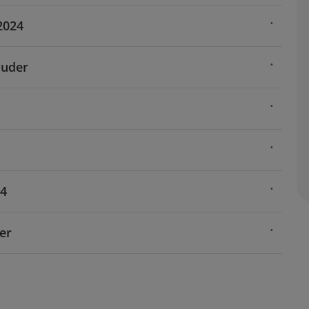
2024
ouder
24
er