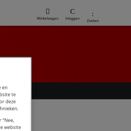
Winkelwagen
Inloggen
Zoeken
e en
site te
or deze
chnieken.
r “Nee,
de website