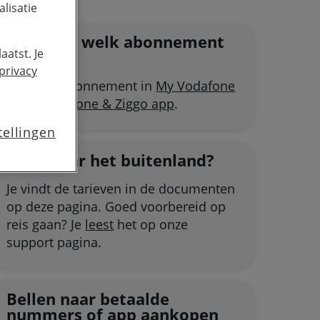
lisatie
Vergeten welk abonnement
aatst. Je
je hebt?
privacy
Bekijk je abonnement in
My Vodafone
of de
Vodafone & Ziggo app
.
tellingen
Ga je naar het buitenland?
Je vindt de tarieven in de documenten
op deze pagina. Goed voorbereid op
reis gaan? Je
leest
het op onze
support pagina.
Bellen naar betaalde
nummers of app aankopen