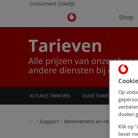
Consument
Zakelijk
Ga naar de Vodafone homepa
Shop
Tarieven
Alle prijzen van onze abon
andere diensten bij elkaar.
Cookie
Op vodaf
ACTUELE TARIEVEN
OUDE TARIEVEN
geperson
verbeter
doelen g
Support
Abonnement-en-rekening
Tar
Klik op 
liever n