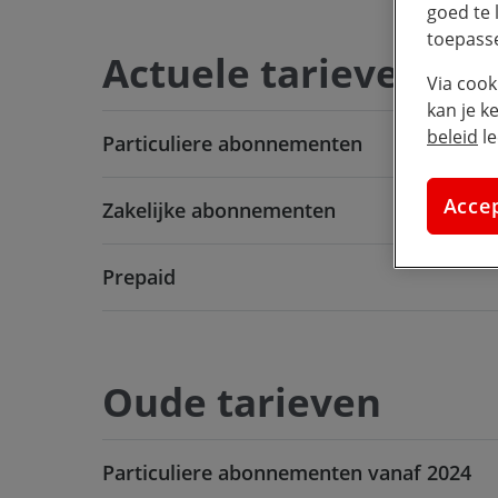
goed te 
toepass
Actuele tarieven
Via cook
kan je k
beleid
le
Particuliere abonnementen
Acce
Zakelijke abonnementen
Prepaid
Oude tarieven
Particuliere abonnementen vanaf 2024