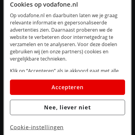
Cookies op vodafone.nl
Op vodafone.nl en daarbuiten laten we je graag
relevante informatie en gepersonaliseerde
advertenties zien. Daarnaast proberen we de
website te verbeteren door internetgedrag te
verzamelen en te analyseren. Voor deze doelen
gebruiken wij (en onze partners) cookies en
vergelijkbare technieken.
Klik op “Accepteren” als je akkoord gaat met alle
cookies. Kies je voor “Nee, liever niet”, dan
plaatsen we alleen strikt noodzakelijke cookies om
Accepteren
de website goed te laten werken. Dat betekent dat
we geen vormen van personalisatie toepassen.
Nee, liever niet
Via cookie instellingen kan je zelf bepalen welke
cookies worden geplaatst. Je kan je keuze altijd
wijzigen of intrekken op de
cookies pagina
. In ons
Cookie-instellingen
privacy beleid
lees je meer over hoe we omgaan