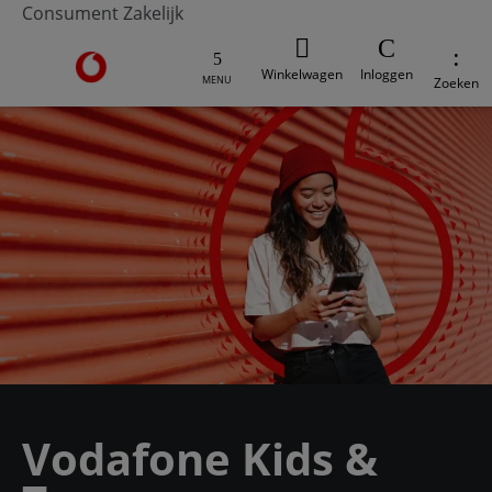
Consument
Zakelijk
Ga naar de Vodafone homepage
Winkelwagen
Inloggen
MENU
Zoeken
Vodafone Kids &