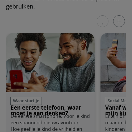
gebruiken.
Een eerste telefoon, waar moet je aan denken?
Vanaf welke le
Waar start je
Social Medi
Een eerste telefoon, waar
Vanaf wel
moet je aan denken?
mijn kind
De eerste smartphone. Voor je kind
Er zijn offi
een spannend nieuw avontuur.
maar in de 
Hoe geef je je kind de vrijheid én
kinderen ee