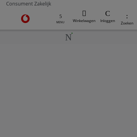
Consument
Zakelijk
Ga naar de Vodafone homepage
Winkelwagen
Inloggen
MENU
Zoeken