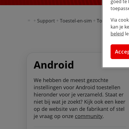
goed te 
toepass
Via cook
Support
Toestel-en-sim
Toestelhulp
kan je k
beleid
le
Acce
Android
We hebben de meest gezochte
instellingen voor Android toestellen
hieronder voor je verzameld. Staat er
niet bij wat je zoekt? Kijk ook een keer
op de website van de fabrikant of stel
je vraag op onze
community
.