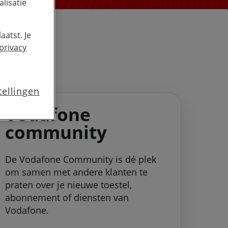
lisatie
aatst. Je
privacy
tellingen
Vodafone
community
De Vodafone Community is dé plek
om samen met andere klanten te
praten over je nieuwe toestel,
abonnement of diensten van
Vodafone.