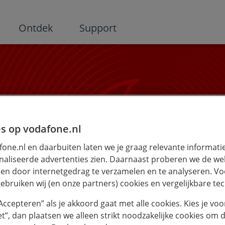
ge
Ontdek
Support
s op vodafone.nl
Hulp met je toestel
one.nl en daarbuiten laten we je graag relevante informati
aliseerde advertenties zien. Daarnaast proberen we de web
en door internetgedrag te verzamelen en te analyseren. Vo
hone of Android smartphone instellen? Hier vind je de
ebruiken wij (en onze partners) cookies en vergelijkbare te
voorkomende antwoorden.
“Accepteren” als je akkoord gaat met alle cookies. Kies je voo
iet”, dan plaatsen we alleen strikt noodzakelijke cookies om 