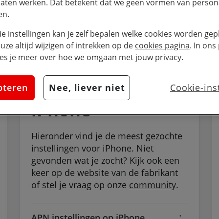
laten werken. Dat betekent dat we geen vormen van persona
en.
ie instellingen kan je zelf bepalen welke cookies worden gepl
euze altijd wijzigen of intrekken op de
cookies pagina
. In ons
es je meer over hoe we omgaan met jouw privacy.
pteren
Nee, liever niet
Cookie-ins
iPhone
Hieronder vind je de meest gezochte
instellingen voor iPhone. Niet
gevonden wat je zocht? Kijk ook een
keer op de website van de fabrikant
of stel je vraag op onze
community
.
APN instellingen op iPhone