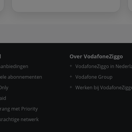
l
Over VodafoneZiggo
 aanbiedingen
VodafoneZiggo in Nederl
ele abonnementen
Vodafone Group
Only
Werken bij VodafoneZigg
aid
rang met Priority
krachtige netwerk