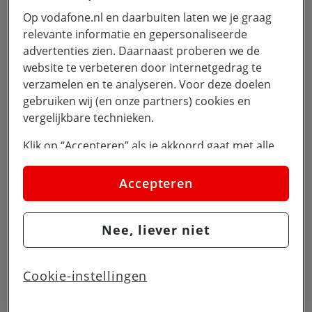
Op vodafone.nl en daarbuiten laten we je graag
relevante informatie en gepersonaliseerde
advertenties zien. Daarnaast proberen we de
website te verbeteren door internetgedrag te
verzamelen en te analyseren. Voor deze doelen
gebruiken wij (en onze partners) cookies en
vergelijkbare technieken.
Klik op “Accepteren” als je akkoord gaat met alle
cookies. Kies je voor “Nee, liever niet”, dan
plaatsen we alleen strikt noodzakelijke cookies om
Accepteren
de website goed te laten werken. Dat betekent dat
we geen vormen van personalisatie toepassen.
Nee, liever niet
Via cookie instellingen kan je zelf bepalen welke
cookies worden geplaatst. Je kan je keuze altijd
wijzigen of intrekken op de
cookies pagina
. In ons
Cookie-instellingen
privacy beleid
lees je meer over hoe we omgaan
met jouw privacy.