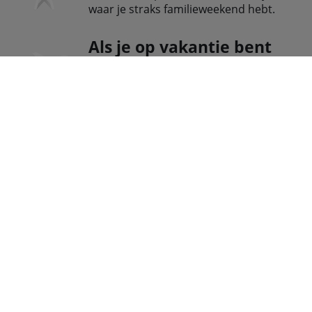
waar je straks familieweekend hebt.
Als je op vakantie bent
Zoek tarieven op, stel een datalimiet in
en check het tegoed van je buitenland
bundels.
Supersnel inloggen
Instant login met jouw Fingerprint-ID
voor een beveiligde toegang.
Veelgestelde vragen
Waarom hebben Vodafone en Ziggo samen