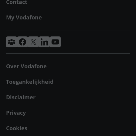
Contact
My Vodafone
Vodafone & Ziggo Community
Vodafone Facebook
Vodafone X
VodafoneZiggo LinkedIn
Vodafone YouTube
Over Vodafone
Toegankelijkheid
Disclaimer
Privacy
Cookies