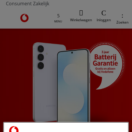
Consument
Zakelijk
Ga naar de Vodafone homepage
Winkelwagen
Inloggen
MENU
Zoeken