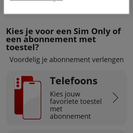
Abonnement
Mobiel
Verlengen
privacy beleid
lees je meer over hoe we omgaan
met jouw privacy.
Kies je voor een Sim Only of
een abonnement met
toestel?
Voordelig je abonnement verlengen
Telefoons
Kies jouw
favoriete toestel
met
abonnement