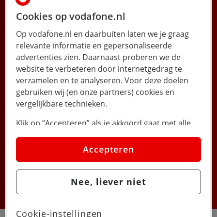
Cookies op vodafone.nl
Bij Vodafone zit je goed!
Op vodafone.nl en daarbuiten laten we je graag
En het wordt alleen nog maar leuker.
relevante informatie en gepersonaliseerde
Verleng nu voordelig je Sim Only
advertenties zien. Daarnaast proberen we de
abonnement of kies voor een nieuw
website te verbeteren door internetgedrag te
toestel.
verzamelen en te analyseren. Voor deze doelen
gebruiken wij (en onze partners) cookies en
vergelijkbare technieken.
Ik wil een nieuw toestel
Klik op “Accepteren” als je akkoord gaat met alle
cookies. Kies je voor “Nee, liever niet”, dan
Ik wil Sim Only
plaatsen we alleen strikt noodzakelijke cookies om
Accepteren
de website goed te laten werken. Dat betekent dat
we geen vormen van personalisatie toepassen.
Bekijk de voorwaarden van Batterij Garantie op
Nee, liever niet
vodafone.nl/batterijgarantie
Via cookie instellingen kan je zelf bepalen welke
cookies worden geplaatst. Je kan je keuze altijd
wijzigen of intrekken op de
cookies pagina
. In ons
Cookie-instellingen