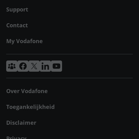
Support
Contact
My Vodafone
Vodafone & Ziggo Community
Vodafone Facebook
Vodafone X
VodafoneZiggo LinkedIn
Vodafone YouTube
Over Vodafone
Toegankelijkheid
Disclaimer
Privacy