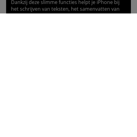
Dankzij deze slimme functies helpt je iPhone bij
het schrijven van teksten, het samenvatten van
berichten en het verbeteren van foto’s.
Naast de nieuwe chipset zijn er ook verbeteringen
doorgevoerd aan de batterij. Door deze
verbeteringen aan de accu en het feit dat de
nieuwe chip een stuk energiezuiniger is, zal je de
iPhone 17e een stuk minder snel hoeven op te
laden.
Zoek je meer informatie over de iPhone 17e
specificaties? Die hebben we natuurlijk helemaal
voor je uitgeschreven.
Bekijk alle iPhone 17e specificaties