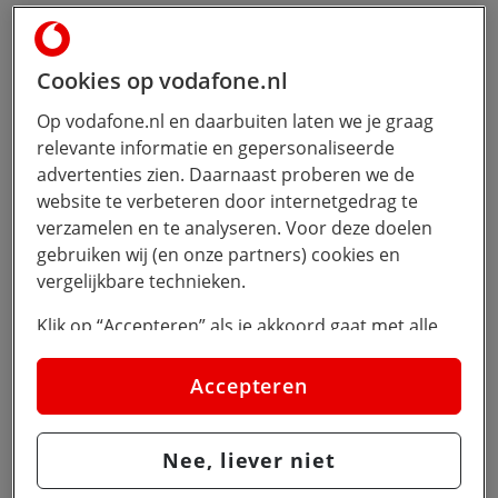
Cookies op vodafone.nl
Op vodafone.nl en daarbuiten laten we je graag
relevante informatie en gepersonaliseerde
advertenties zien. Daarnaast proberen we de
website te verbeteren door internetgedrag te
verzamelen en te analyseren. Voor deze doelen
gebruiken wij (en onze partners) cookies en
vergelijkbare technieken.
Klik op “Accepteren” als je akkoord gaat met alle
cookies. Kies je voor “Nee, liever niet”, dan
plaatsen we alleen strikt noodzakelijke cookies om
Accepteren
de website goed te laten werken. Dat betekent dat
we geen vormen van personalisatie toepassen.
Nee, liever niet
Via cookie instellingen kan je zelf bepalen welke