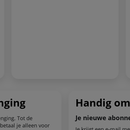
enging
Handig om
Je nieuwe abon
enging. Tot de
etaal je alleen voor
Je krijgt een e-mail 