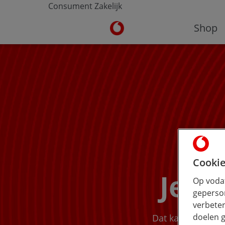
Consument
Zakelijk
Ga naar de Vodafone homepa
Shop
Cookie
Je a
Op vodaf
geperson
verbeter
doelen g
Dat kan al vanaf 