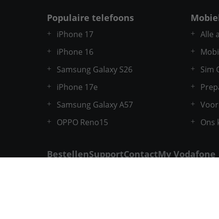
Populaire telefoons
Mobie
iPhone 17
Alle
iPhone 16
Mobi
Samsung Galaxy S26
Sim 
iPhone 17e
Prep
Samsung Galaxy A57
Voor
OPPO Reno15
Ons 
Bestellen
Support
Contact
My Vodafone
Vodafone & Ziggo Community
Vodafone Facebook
Vodafone X
VodafoneZiggo LinkedIn
Vodafone YouTube