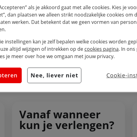
 Sim Only abonnement als je nog geen nieuwe telefo
“Accepteren” als je akkoord gaat met alle cookies. Kies je voo
iet”, dan plaatsen we alleen strikt noodzakelijke cookies om 
laten werken. Dat betekent dat we geen vormen van persona
Check of je kunt verlengen
en.
ie instellingen kan je zelf bepalen welke cookies worden gepl
euze altijd wijzigen of intrekken op de
cookies pagina
. In ons
es je meer over hoe we omgaan met jouw privacy.
lengen
pteren
Nee, liever niet
Cookie-ins
Vanaf wanneer
kun je verlengen?