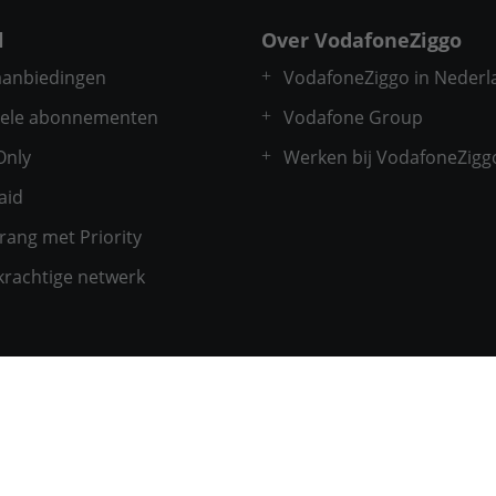
l
Over VodafoneZiggo
 aanbiedingen
VodafoneZiggo in Nederl
ele abonnementen
Vodafone Group
Only
Werken bij VodafoneZigg
aid
rang met Priority
krachtige netwerk