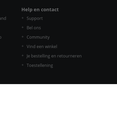
Help en contact
and
Support
Bel ons
o
Community
Vind een winkel
Je bestelling en retourneren
Toestellening