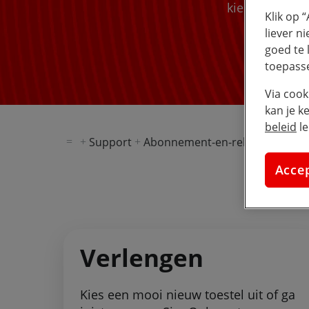
kies voor een
Klik op 
liever n
goed te 
toepass
Via cook
kan je k
beleid
le
Support
Abonnement-en-rekening
Ver
Acce
Verlengen
Kies een mooi nieuw toestel uit of ga