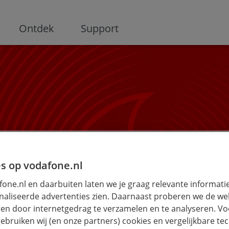
ge
Ontdek
Support
s op vodafone.nl
bonnement verl
one.nl en daarbuiten laten we je graag relevante informati
aliseerde advertenties zien. Daarnaast proberen we de web
en door internetgedrag te verzamelen en te analyseren. Vo
ebruiken wij (en onze partners) cookies en vergelijkbare te
4 maanden voordat jouw contract afloopt. Kies een ni