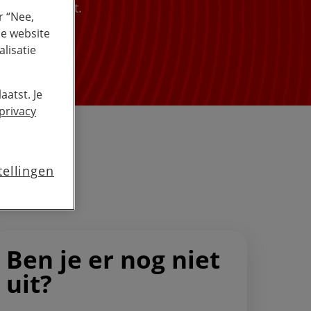
on nodig hebt.
r “Nee,
de website
lisatie
aatst. Je
privacy
tellingen
Ben je er nog niet
uit?