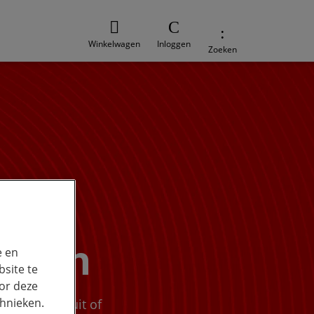
Winkelwagen
Inloggen
Zoeken
engen
e en
site te
or deze
chnieken.
euw toestel uit of