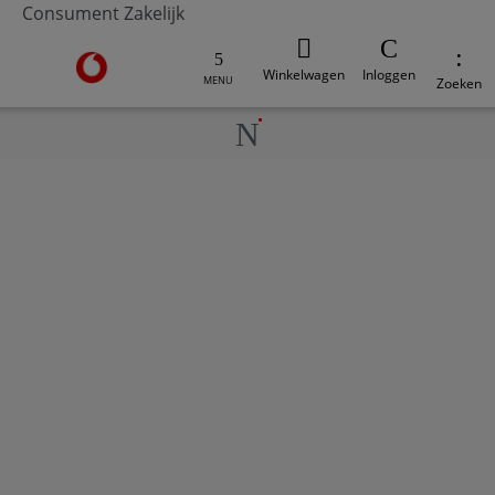
Consument
Zakelijk
Ga naar de Vodafone homepage
Winkelwagen
Inloggen
MENU
Zoeken