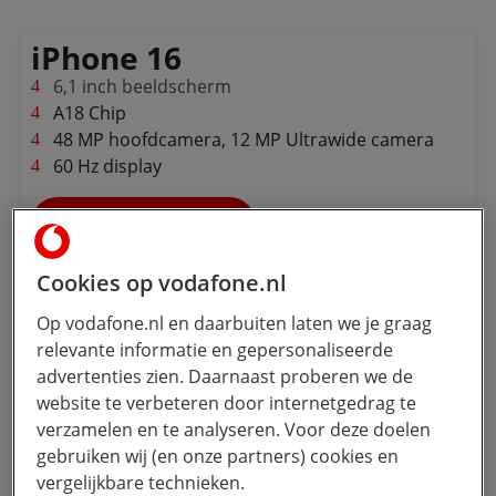
iPhone 16
6,1 inch beeldscherm
A18 Chip
48 MP hoofdcamera, 12 MP Ultrawide camera
60 Hz display
Bekijk de iPhone 16
Cookies op vodafone.nl
Op vodafone.nl en daarbuiten laten we je graag
iPhone 16 Plus
relevante informatie en gepersonaliseerde
6,7 inch beeldscherm
advertenties zien. Daarnaast proberen we de
A18 Chip
website te verbeteren door internetgedrag te
48 MP hoofdcamera, 12 MP Ultrawide camera
verzamelen en te analyseren. Voor deze doelen
60 Hz display
gebruiken wij (en onze partners) cookies en
vergelijkbare technieken.