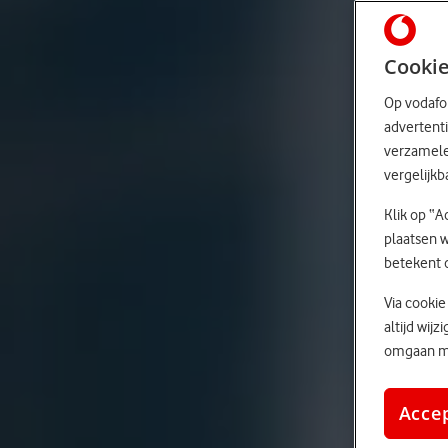
Cookie
Op vodafon
advertenti
verzamelen
vergelijkb
Klik op “A
plaatsen w
betekent 
Via cookie
altijd wij
omgaan me
Acce