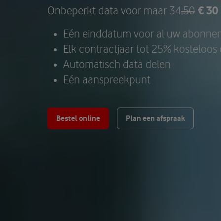
€ 30
Onbeperkt data voor maar 34
,50
Eén einddatum voor al uw abonn
Elk contractjaar tot 25% kosteloo
Automatisch data delen
Eén aanspreekpunt
Bestel online
Plan een afspraak