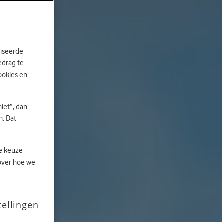
liseerde
edrag te
ookies en
niet”, dan
n. Dat
je keuze
over hoe we
tellingen