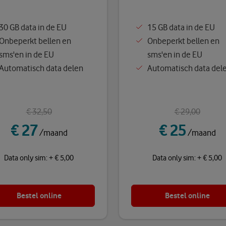
30 GB data in de EU
15 GB data in de EU
Onbeperkt bellen en
Onbeperkt bellen en
sms'en in de EU
sms'en in de EU
Automatisch data delen
Automatisch data del
€ 32,50
€ 29,00
€ 27
€ 25
/maand
/maand
Data only sim: + € 5,00
Data only sim: + € 5,00
Bestel online
Bestel online