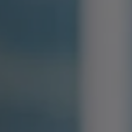
Oeps, we zijn er even niet
Wij zouden u graag persoonlijk willen helpen
maar we zijn even dicht.
Onze openingstijden zijn elke werkdag tussen
09:00 en 17:00
. Maar het kan ook zijn dat we het te druk hebben
waardoor we even dicht zijn. Probeer het in dat geval later nog eens.
Of maak een afspraak. Dan reserveren we alle tijd voor u.
Sluit venster