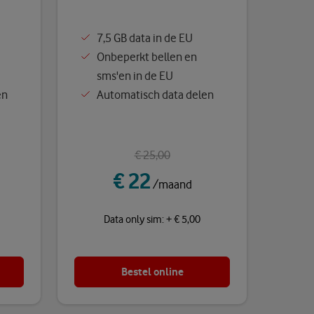
7,5 GB data in de EU
Onbeperkt bellen en
sms'en in de EU
en
Automatisch data delen
€ 25,00
€ 22
/maand
Data only sim: + € 5,00
Bestel online