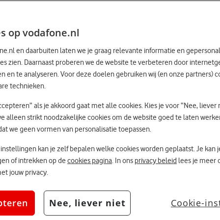
s op vodafone.nl
e.nl en daarbuiten laten we je graag relevante informatie en gepersona
es zien. Daarnaast proberen we de website te verbeteren door internetg
 en te analyseren. Voor deze doelen gebruiken wij (en onze partners) c
are technieken.
ccepteren” als je akkoord gaat met alle cookies. Kies je voor “Nee, liever 
e alleen strikt noodzakelijke cookies om de website goed te laten werke
dat we geen vormen van personalisatie toepassen.
 instellingen kan je zelf bepalen welke cookies worden geplaatst. Je kan 
zigen of intrekken op de
cookies pagina
. In ons
privacy beleid
lees je meer 
t jouw privacy.
pteren
Nee, liever niet
Cookie-ins