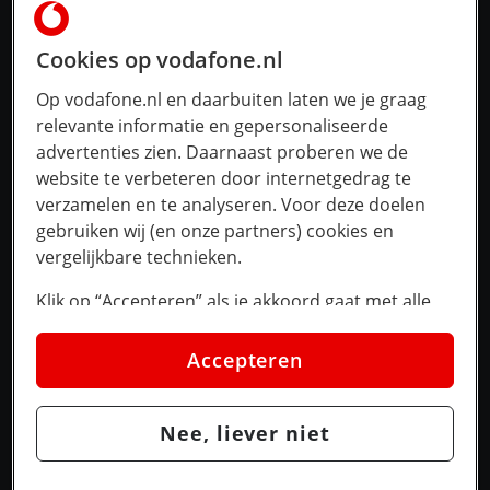
Cookies op vodafone.nl
Op vodafone.nl en daarbuiten laten we je graag
relevante informatie en gepersonaliseerde
advertenties zien. Daarnaast proberen we de
website te verbeteren door internetgedrag te
verzamelen en te analyseren. Voor deze doelen
gebruiken wij (en onze partners) cookies en
vergelijkbare technieken.
Klik op “Accepteren” als je akkoord gaat met alle
cookies. Kies je voor “Nee, liever niet”, dan
plaatsen we alleen strikt noodzakelijke cookies om
Accepteren
de website goed te laten werken. Dat betekent dat
we geen vormen van personalisatie toepassen.
Nee, liever niet
Via cookie instellingen kan je zelf bepalen welke
cookies worden geplaatst. Je kan je keuze altijd