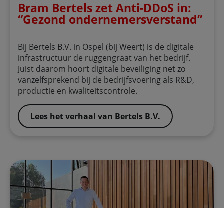
Bram Bertels zet Anti-DDoS in:
“Gezond ondernemersverstand”
Bij Bertels B.V. in Ospel (bij Weert) is de digitale
infrastructuur de ruggengraat van het bedrijf.
Juist daarom hoort digitale beveiliging net zo
vanzelfsprekend bij de bedrijfsvoering als R&D,
productie en kwaliteitscontrole.
Lees het verhaal van Bertels B.V.
Weheat: ‘Data-driven verwarmen’ met IoT-tech van Voda