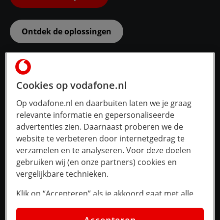
Ontdek de oplossingen
Cookies op vodafone.nl
Op vodafone.nl en daarbuiten laten we je graag
relevante informatie en gepersonaliseerde
advertenties zien. Daarnaast proberen we de
website te verbeteren door internetgedrag te
verzamelen en te analyseren. Voor deze doelen
gebruiken wij (en onze partners) cookies en
vergelijkbare technieken.
Klik op “Accepteren” als je akkoord gaat met alle
cookies. Kies je voor “Nee, liever niet”, dan
plaatsen we alleen strikt noodzakelijke cookies om
Accepteren