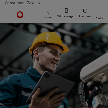
Consument
Zakelijk
Ga naar de Vodafone homepage
Winkelwagen
Inloggen
MENU
Zoeken