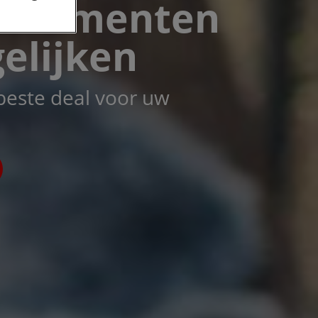
nnementen
elijken
beste deal voor uw