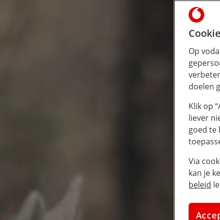
Cookie
Op vodaf
geperson
verbeter
doelen g
Klik op 
liever n
goed te 
toepass
Via cook
kan je k
beleid
le
Acce