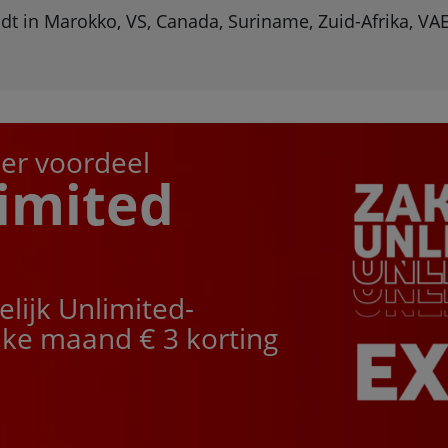
t in Marokko, VS, Canada, Suriname, Zuid-Afrika, VA
r voordeel
limited
lijk Unlimited-
lke maand € 3 korting