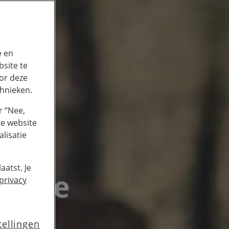
e en
site te
or deze
chnieken.
r “Nee,
de website
lisatie
aatst. Je
lijke
privacy
iele
tellingen