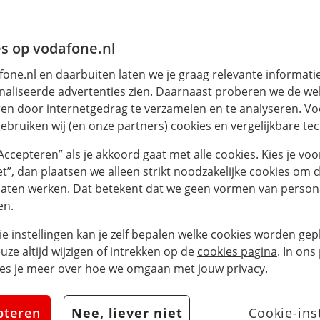
s op vodafone.nl
one.nl en daarbuiten laten we je graag relevante informati
aliseerde advertenties zien. Daarnaast proberen we de web
en door internetgedrag te verzamelen en te analyseren. Vo
ebruiken wij (en onze partners) cookies en vergelijkbare te
“Accepteren” als je akkoord gaat met alle cookies. Kies je voo
iet”, dan plaatsen we alleen strikt noodzakelijke cookies om 
laten werken. Dat betekent dat we geen vormen van persona
en.
ie instellingen kan je zelf bepalen welke cookies worden gepl
Zake
euze altijd wijzigen of intrekken op de
cookies pagina
. In ons
es je meer over hoe we omgaan met jouw privacy.
mob
pteren
Nee, liever niet
Cookie-ins