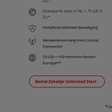
EU*
Onbeperkt data in NL + 75 GB in
EU*
Vodafone Mobiele Beveiliging
Netwerkvoorrang met Critical
Connector
25 GB + 150 min/sms buiten
Europa**
Bestel Zakelijk Unlimited Start
*Uw