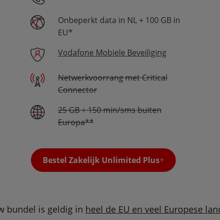
Onbeperkt data in NL + 100 GB in
EU*
Vodafone Mobiele Beveiliging
Netwerkvoorrang met Critical
Connector
25 GB + 150 min/sms buiten
Europa**
Bestel Zakelijk Unlimited Plus
 bundel is geldig in
heel de EU en veel Europese la