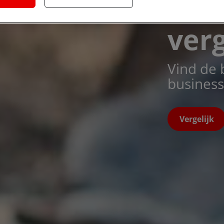
abo
verg
Vind de 
business
Vergelijk