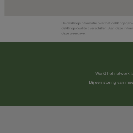
De dekkingsinformatie over het dekkingsgebied
dekkingskwaliteit verschillen. Aan deze info
deze weergave.
Werkt het netwerk 
Bij een storing van me