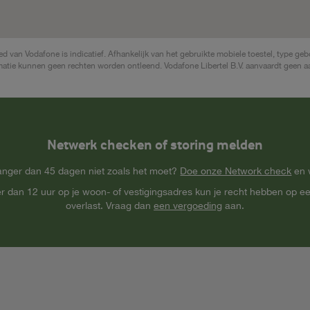
 van Vodafone is indicatief. Afhankelijk van het gebruikte mobiele toestel, type geb
rmatie kunnen geen rechten worden ontleend. Vodafone Libertel B.V. aanvaardt geen aa
Netwerk checken of storing melden
langer dan 45 dagen niet zoals het moet?
Doe onze Network check
en 
er dan 12 uur op je woon- of vestigingsadres kun je recht hebben op 
overlast. Vraag dan
een vergoeding
aan.