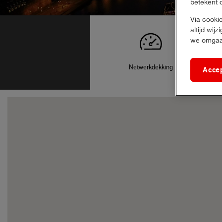
betekent 
Via cookie
altijd wij
we omgaan
Netwerkdekking
Acce