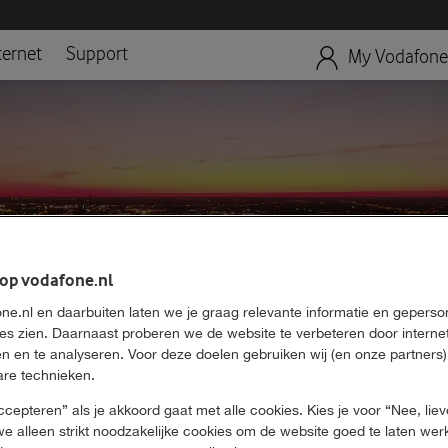
ternet
Support
My Vodafone
 op vodafone.nl
Netwerk en dekking
ne.nl en daarbuiten laten we je graag relevante informatie en geperso
e netwerkdekking thuis of op een andere locat
ies zien. Daarnaast proberen we de website te verbeteren door interne
n en te analyseren. Voor deze doelen gebruiken wij (en onze partners)
dekkingskaart kan je het meteen bekijken.
are technieken.
ccepteren” als je akkoord gaat met alle cookies. Kies je voor “Nee, liev
we alleen strikt noodzakelijke cookies om de website goed te laten wer