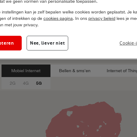
dat we geen vormen van personalisatie toepassen.
 instellingen kan je zelf bepalen welke cookies worden geplaatst. Je k
zigen of intrekken op de
cookies pagina
. In ons
privacy beleid
lees je me
Zoek op postcode
 met jouw privacy.
Je postcode
4G+ planning
pteren
Nee, liever niet
Cookie-i
Mobiel Internet
Bellen & sms'en
Internet of Thi
5G
2G
4G