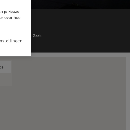
an je keuze
er over hoe
Zoek
nstellingen
ngs