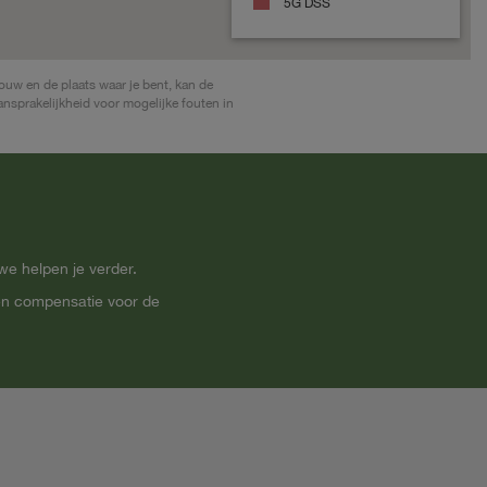
5G DSS
ouw en de plaats waar je bent, kan de
nsprakelijkheid voor mogelijke fouten in
we helpen je verder.
een compensatie voor de