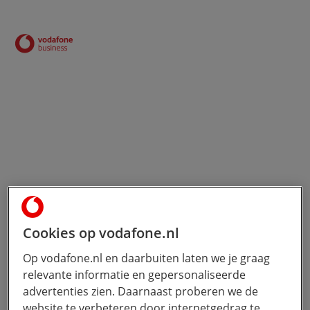
Ontvang het e-book
Cookies op vodafone.nl
Voornaam *
Op vodafone.nl en daarbuiten laten we je graag
relevante informatie en gepersonaliseerde
advertenties zien. Daarnaast proberen we de
Achternaam *
website te verbeteren door internetgedrag te