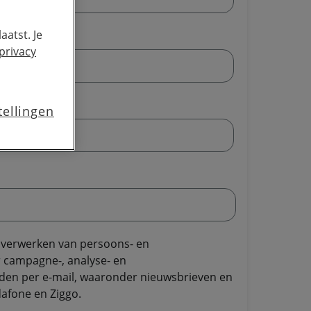
aatst. Je
privacy
tellingen
t verwerken van persoons- en
r campagne-, analyse- en
en per e-mail, waaronder nieuwsbrieven en
afone en Ziggo.