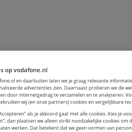
s op vodafone.nl
Ontvang het 
one.nl en daarbuiten laten we je graag relevante informati
Voornaam *
aliseerde advertenties zien. Daarnaast proberen we de web
en door internetgedrag te verzamelen en te analyseren. Vo
eral & nergens’
ebruiken wij (en onze partners) cookies en vergelijkbare te
“Accepteren” als je akkoord gaat met alle cookies. Kies je voo
Achternaam *
iet”, dan plaatsen we alleen strikt noodzakelijke cookies om 
helft (48 procent) van de
laten werken. Dat betekent dat we geen vormen van persona
volledig op kantoor.