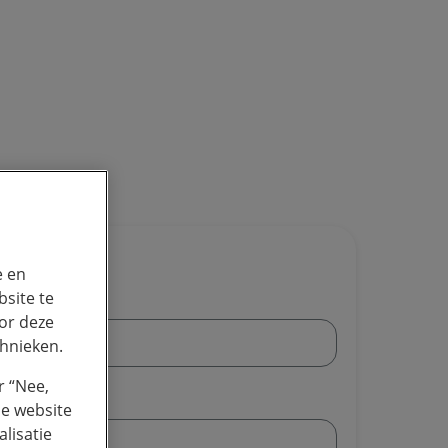
e-book
e en
site te
or deze
chnieken.
r “Nee,
de website
lisatie