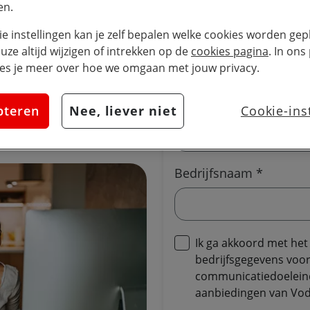
en.
 ons ligt is het tijd om
E-mailadres *
ie instellingen kan je zelf bepalen welke cookies worden gepl
 nu toe geleerd over de
euze altijd wijzigen of intrekken op de
cookies pagina
. In ons
nderweg werken? Wat zijn
es je meer over hoe we omgaan met jouw privacy.
tten bij het opstellen
ken?
Telefoonnummer *
pteren
Nee, liever niet
Cookie-ins
Bedrijfsnaam *
Ik ga akkoord met he
bedrijfsgegevens voo
communicatiedoeleind
aanbiedingen van Vod