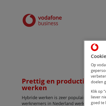
Cookie
Op vodaf
geperson
verbeter
Prettig en productief ‘ov
doelen g
werken
Klik op 
liever n
Hybride werken is zeer populair. Bijna de 
goed te 
werknemers in Nederland werkt niet meer 