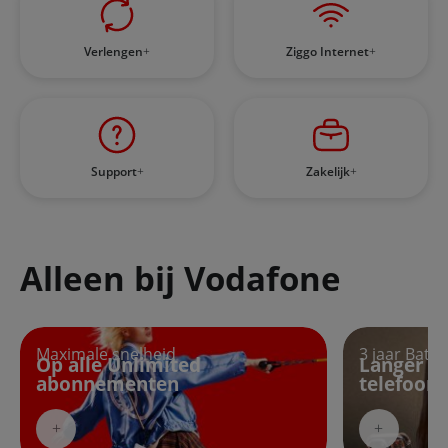
Verlengen
Ziggo Internet
Support
Zakelijk
Alleen bij Vodafone
Op alle Unlimited abonnementen
Langer plezier
Maximale snelheid
3 jaar Batte
Op alle Unlimited
Langer pl
abonnementen
telefoon