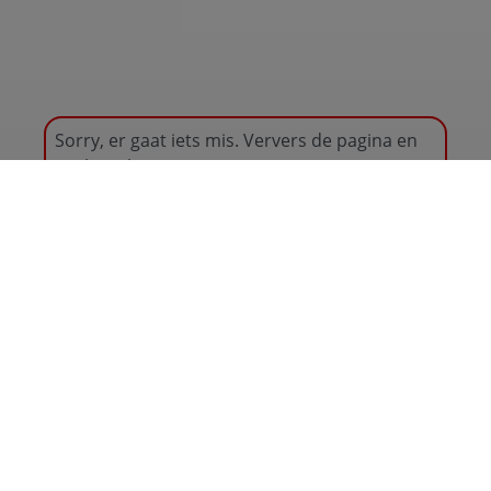
Sorry, er gaat iets mis. Ververs de pagina en
probeer het nog eens.