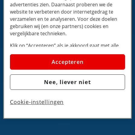
advertenties zien. Daarnaast proberen we de
website te verbeteren door internetgedrag te
verzamelen en te analyseren. Voor deze doelen
gebruiken wij (en onze partners) cookies en
vergelijkbare technieken.
Klik op “Accepteren” als je akkoord gaat met alle
cookies. Kies je voor “Nee, liever niet”, dan
plaatsen we alleen strikt noodzakelijke cookies om
Accepteren
de website goed te laten werken. Dat betekent dat
we geen vormen van personalisatie toepassen.
Nee, liever niet
Via cookie instellingen kan je zelf bepalen welke
cookies worden geplaatst. Je kan je keuze altijd
wijzigen of intrekken op de
cookies pagina
. In ons
Cookie-instellingen
privacy beleid
lees je meer over hoe we omgaan
met jouw privacy.