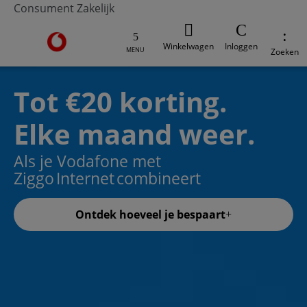
Consument
Zakelijk
Ga naar de Vodafone homepage
Winkelwagen
Inloggen
MENU
Zoeken
Tot €20 korting.
Elke maand weer.
Als je Vodafone met
Ziggo Internet combineert
Ontdek hoeveel je bespaart