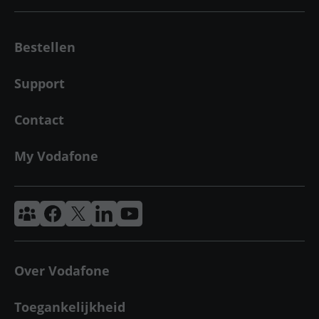
Bestellen
Support
Contact
My Vodafone
Vodafone & Ziggo Community
Vodafone Facebook
Vodafone X
VodafoneZiggo LinkedIn
Vodafone YouTube
Over Vodafone
Toegankelijkheid