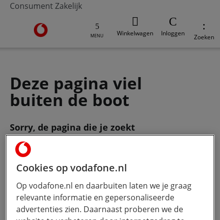
Consument
Zakelijk
Ga naar de Vodafone homepage
Winkelwagen
Inloggen
MENU
Zoeken
Deze pagina viel
buiten de boot
Sorry, de pagina die je zoekt
bestaat
niet meer. Gebruik de zoekbalk
om je vraag te stellen.
Cookies op vodafone.nl
Op vodafone.nl en daarbuiten laten we je graag
Wat wil je weten?
Hoe meer jij
relevante informatie en gepersonaliseerde
typt, hoe beter onze Ai werkt.
advertenties zien. Daarnaast proberen we de