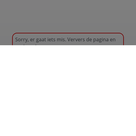
Sorry, er gaat iets mis. Ververs de pagina en
probeer het nog eens.