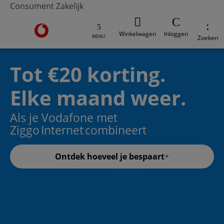
Consument
Zakelijk
Ga naar de Vodafone homepage
Winkelwagen
Inloggen
MENU
Zoeken
Tot €20 korting.
Elke maand weer.
Als je Vodafone met
Ziggo Internet combineert
Ontdek hoeveel je bespaart