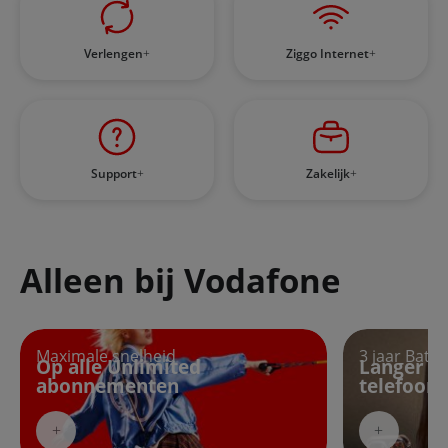
Verlengen
Ziggo Internet
Support
Zakelijk
Alleen bij Vodafone
Op alle Unlimited abonnementen
Langer plezier
Maximale snelheid
3 jaar Batte
Op alle Unlimited
Langer pl
abonnementen
telefoon