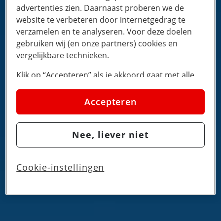
advertenties zien. Daarnaast proberen we de
website te verbeteren door internetgedrag te
verzamelen en te analyseren. Voor deze doelen
gebruiken wij (en onze partners) cookies en
vergelijkbare technieken.
Klik op “Accepteren” als je akkoord gaat met alle
cookies. Kies je voor “Nee, liever niet”, dan
plaatsen we alleen strikt noodzakelijke cookies om
Accepteren
de website goed te laten werken. Dat betekent dat
we geen vormen van personalisatie toepassen.
Nee, liever niet
Via cookie instellingen kan je zelf bepalen welke
cookies worden geplaatst. Je kan je keuze altijd
wijzigen of intrekken op de
cookies pagina
. In ons
Cookie-instellingen
privacy beleid
lees je meer over hoe we omgaan
met jouw privacy.