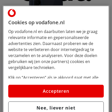
Cookies op vodafone.nl
Op vodafone.nl en daarbuiten laten we je graag
relevante informatie en gepersonaliseerde
advertenties zien. Daarnaast proberen we de
website te verbeteren door internetgedrag te
verzamelen en te analyseren. Voor deze doelen
gebruiken wij (en onze partners) cookies en
vergelijkbare technieken.
De Samsung Galaxy A57
Klik op “Accepteren” als je akkoord gaat met alle
Nú scherp geprijsd met 30GB en
cookies. Kies je voor “Nee, liever niet”, dan
60GB
plaatsen we alleen strikt noodzakelijke cookies om
Accepteren
de website goed te laten werken. Dat betekent dat
Bestel het hier
we geen vormen van personalisatie toepassen.
Nee, liever niet
Via cookie instellingen kan je zelf bepalen welke
Geldig t/m 23 augustus 2026, i.c.m. Ziggo Internet