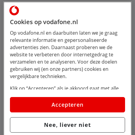
Cookies op vodafone.nl
Op vodafone.nl en daarbuiten laten we je graag
relevante informatie en gepersonaliseerde
advertenties zien. Daarnaast proberen we de
website te verbeteren door internetgedrag te
verzamelen en te analyseren. Voor deze doelen
gebruiken wij (en onze partners) cookies en
vergelijkbare technieken.
Klik op “Accepteren” als je akkoord gaat met alle
cookies. Kies je voor “Nee, liever niet”, dan
plaatsen we alleen strikt noodzakelijke cookies om
Accepteren
de website goed te laten werken. Dat betekent dat
we geen vormen van personalisatie toepassen.
Nee, liever niet
Via cookie instellingen kan je zelf bepalen welke