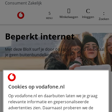
Consument
Zakelijk
Ga naar de Vodafone homepage
Winkelwagen
Inloggen
MENU
Zoeken
Beperkt internet
Met deze BloX surf je door op lage snelheid en betaal
je geen buitenbundelkosten. Relaxed!
Abonnement
Blox
Beperkt-internet
Cookies op vodafone.nl
Op vodafone.nl en daarbuiten laten we je graag
relevante informatie en gepersonaliseerde
Zo werkt het
advertenties zien. Daarnaast proberen we de