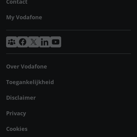
Contact
My Vodafone
Vodafone & Ziggo Community
Vodafone Facebook
Vodafone X
VodafoneZiggo LinkedIn
Vodafone YouTube
Over Vodafone
Toegankelijkheid
Disclaimer
Privacy
Cookies