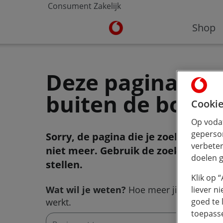
Consument
Zakelijk
Ga naar de Vodafone homepa
Shop
Deze pagina viel
buiten de boot
Cookie
Op vodaf
geperson
Sorry, de pagina die je zoekt bestaa
verbeter
niet meer. Gebruik de zoekbalk om 
doelen g
stellen.
Klik op 
Wat wil je weten?
Hoe meer jij typt, hoe 
liever n
werkt.
goed te 
toepass