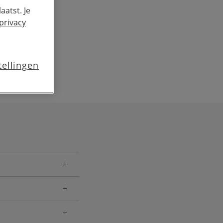
aatst. Je
privacy
tellingen