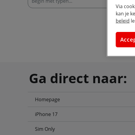
W
Via cook
kan je k
beleid
le
Acce
Ga direct naar:
Homepage
iPhone 17
Sim Only