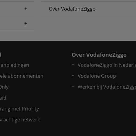
Over VodafoneZiggo
l
Over VodafoneZiggo
 aanbiedingen
VodafoneZiggo in Nederl
ele abonnementen
Vodafone Group
Only
Werken bij VodafoneZigg
aid
rang met Priority
krachtige netwerk