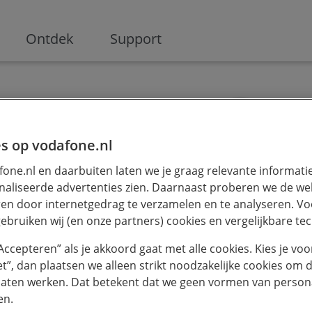
ge
Ontdek
Support
s op vodafone.nl
one.nl en daarbuiten laten we je graag relevante informati
aliseerde advertenties zien. Daarnaast proberen we de web
t
en door internetgedrag te verzamelen en te analyseren. Vo
je vraag te
ebruiken wij (en onze partners) cookies en vergelijkbare te
“Accepteren” als je akkoord gaat met alle cookies. Kies je voo
beter onze Ai
iet”, dan plaatsen we alleen strikt noodzakelijke cookies om 
laten werken. Dat betekent dat we geen vormen van persona
en.