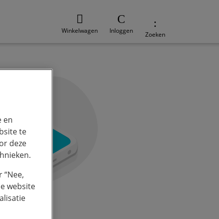
Winkelwagen
Inloggen
Zoeken
e en
site te
or deze
chnieken.
r “Nee,
de website
lisatie