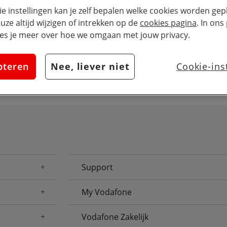
Zoek
issen
ie instellingen kan je zelf bepalen welke cookies worden gepl
euze altijd wijzigen of intrekken op de
cookies pagina
. In ons
es je meer over hoe we omgaan met jouw privacy.
pteren
Nee, liever niet
Cookie-ins
Support
My Vodafone
Vodafone Zakelijk