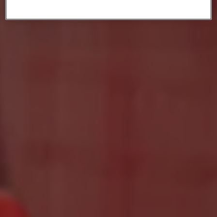
privacy beleid
lees je meer over hoe we omgaan
met jouw privacy.