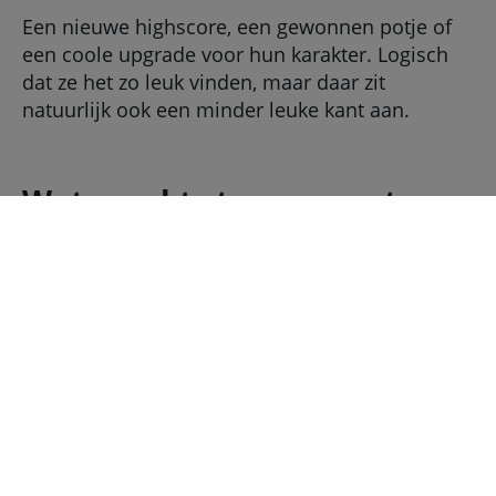
Een nieuwe highscore, een gewonnen potje of
een coole upgrade voor hun karakter. Logisch
dat ze het zo leuk vinden, maar daar zit
natuurlijk ook een minder leuke kant aan.
Wat maakt stoppen met
gamen extra lastig?
Voor veel jongeren vormt gamen een manier
om te ontsnappen aan problemen in het echte
leven, zoals gepest worden, eenzaamheid,
sociale angst of een negatief zelfbeeld.
Online kunnen ze een nieuwe persoonlijkheid
opbouwen, vrienden maken of een gevoel van
status ontwikkelen door goed te zijn in een spel.
Dit maakt stoppen of minderen extra lastig. Hoe