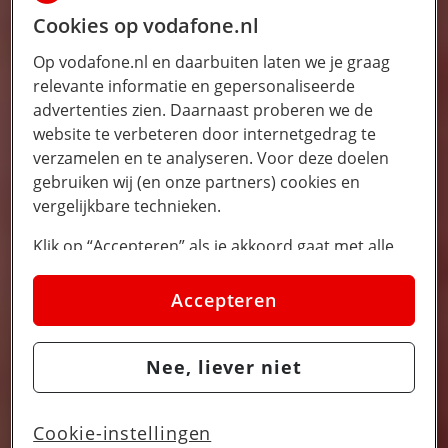
Cookies op vodafone.nl
Op vodafone.nl en daarbuiten laten we je graag
relevante informatie en gepersonaliseerde
advertenties zien. Daarnaast proberen we de
website te verbeteren door internetgedrag te
verzamelen en te analyseren. Voor deze doelen
gebruiken wij (en onze partners) cookies en
vergelijkbare technieken.
Klik op “Accepteren” als je akkoord gaat met alle
cookies. Kies je voor “Nee, liever niet”, dan
plaatsen we alleen strikt noodzakelijke cookies om
Accepteren
de website goed te laten werken. Dat betekent dat
we geen vormen van personalisatie toepassen.
Nee, liever niet
Via cookie instellingen kan je zelf bepalen welke
cookies worden geplaatst. Je kan je keuze altijd
wijzigen of intrekken op de
cookies pagina
. In ons
Cookie-instellingen