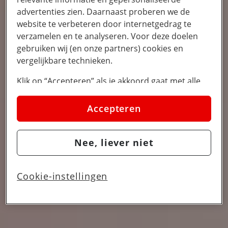
advertenties zien. Daarnaast proberen we de
website te verbeteren door internetgedrag te
verzamelen en te analyseren. Voor deze doelen
gebruiken wij (en onze partners) cookies en
vergelijkbare technieken.
Klik op “Accepteren” als je akkoord gaat met alle
cookies. Kies je voor “Nee, liever niet”, dan
plaatsen we alleen strikt noodzakelijke cookies om
Accepteren
de website goed te laten werken. Dat betekent dat
we geen vormen van personalisatie toepassen.
Nee, liever niet
Via cookie instellingen kan je zelf bepalen welke
cookies worden geplaatst. Je kan je keuze altijd
wijzigen of intrekken op de
cookies pagina
. In ons
Cookie-instellingen
privacy beleid
lees je meer over hoe we omgaan
met jouw privacy.