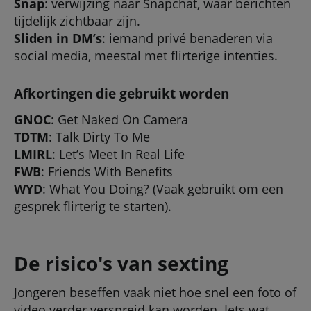
Snap
: verwijzing naar Snapchat, waar berichten
tijdelijk zichtbaar zijn.
Sliden in DM’s
: iemand privé benaderen via
social media, meestal met flirterige intenties.
Afkortingen die gebruikt worden
GNOC
: Get Naked On Camera
TDTM
: Talk Dirty To Me
LMIRL
: Let’s Meet In Real Life
FWB
: Friends With Benefits
WYD
: What You Doing? (Vaak gebruikt om een
gesprek flirterig te starten).
De risico's van sexting
Jongeren beseffen vaak niet hoe snel een foto of
video verder verspreid kan worden. Iets wat