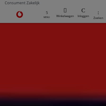
Consument
Zakelijk
Ga naar de Vodafone homepage
Winkelwagen
Inloggen
MENU
Zoeken