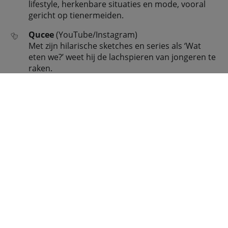
lifestyle, herkenbare situaties en mode, vooral
gericht op tienermeiden.
Qucee
(YouTube/Instagram)
Met zijn hilarische sketches en series als ‘Wat
eten we?’ weet hij de lachspieren van jongeren te
raken.
Celine en Michiel
(TikTok/YouTube)
Dit vrolijke duo uit België maakt populaire
TikToks en challenges die vooral kinderen
aanspreken.
Dylan Haegens
(YouTube)
Maakt humoristische sketches en challenges die
zowel kinderen als tieners leuk vinden.
Wil je kind zelf influencer
worden?