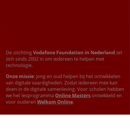
De stichting
Vodafone Foundation in Nederland
zet
zich sinds 2002 in om iedereen te helpen met
technologie.
Onze missie
: jong en oud helpen bij het ontwikkelen
van digitale vaardigheden. Zodat iedereen mee kan
doen in de digitale samenleving. Voor scholen hebben
we het lesprogramma
Online Masters
ontwikkeld en
voor ouderen
Welkom Online
.
Lees meer over de Vodafone Foundation