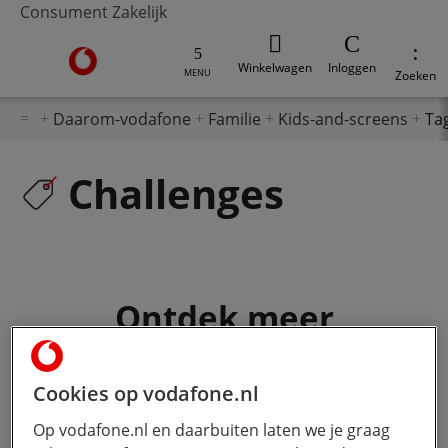
Consument
Zakelijk
Ga naar de Vodafone homepage
Winkelwagen
Inloggen
MENU
Zoeken
Daarom-vodafone
Familie
Kids-and-screens
Ta
Challenges
Ontdek meer
Cookies op vodafone.nl
Op vodafone.nl en daarbuiten laten we je graag