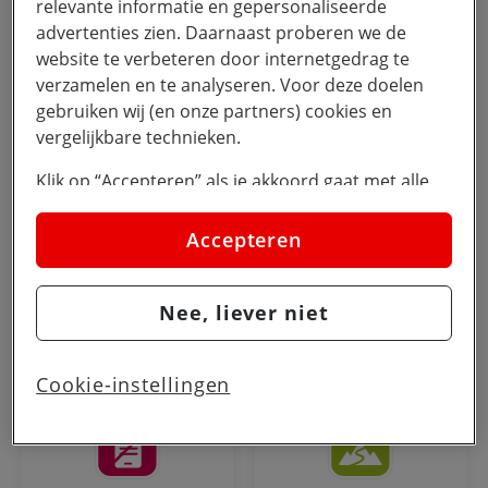
relevante informatie en gepersonaliseerde
Schermtijd
Grooming
advertenties zien. Daarnaast proberen we de
website te verbeteren door internetgedrag te
verzamelen en te analyseren. Voor deze doelen
gebruiken wij (en onze partners) cookies en
vergelijkbare technieken.
Gaming
Sexting
Klik op “Accepteren” als je akkoord gaat met alle
cookies. Kies je voor “Nee, liever niet”, dan
plaatsen we alleen strikt noodzakelijke cookies om
Accepteren
de website goed te laten werken. Dat betekent dat
we geen vormen van personalisatie toepassen.
Nee, liever niet
Via cookie instellingen kan je zelf bepalen welke
Waar start je
Cyberpesten
cookies worden geplaatst. Je kan je keuze altijd
wijzigen of intrekken op de
cookies pagina
. In ons
Cookie-instellingen
privacy beleid
lees je meer over hoe we omgaan
met jouw privacy.