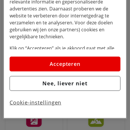
relevante informatie en gepersonaliseerde
Schermtijd
Grooming
advertenties zien. Daarnaast proberen we de
website te verbeteren door internetgedrag te
verzamelen en te analyseren. Voor deze doelen
gebruiken wij (en onze partners) cookies en
vergelijkbare technieken.
Gaming
Sexting
Klik op “Accepteren” als je akkoord gaat met alle
cookies. Kies je voor “Nee, liever niet”, dan
plaatsen we alleen strikt noodzakelijke cookies om
Accepteren
de website goed te laten werken. Dat betekent dat
we geen vormen van personalisatie toepassen.
Nee, liever niet
Via cookie instellingen kan je zelf bepalen welke
Waar start je
Cyberpesten
cookies worden geplaatst. Je kan je keuze altijd
wijzigen of intrekken op de
cookies pagina
. In ons
Cookie-instellingen
privacy beleid
lees je meer over hoe we omgaan
met jouw privacy.