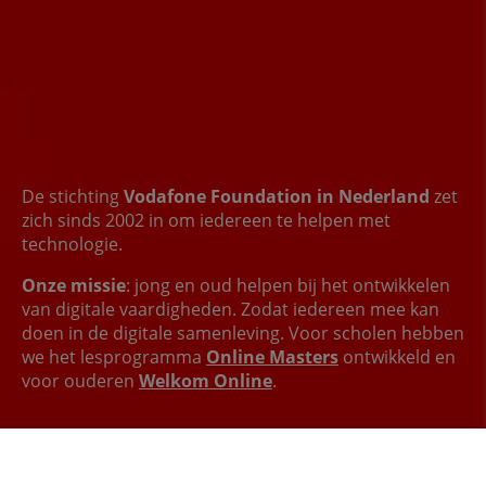
De stichting
Vodafone Foundation in Nederland
zet
zich sinds 2002 in om iedereen te helpen met
technologie.
Onze missie
: jong en oud helpen bij het ontwikkelen
van digitale vaardigheden. Zodat iedereen mee kan
doen in de digitale samenleving. Voor scholen hebben
we het lesprogramma
Online Masters
ontwikkeld en
voor ouderen
Welkom Online
.
Lees meer over de Vodafone Foundation