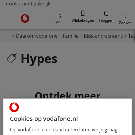
Consument
Zakelijk
Ga naar de Vodafone homepage
Winkelwagen
Inloggen
MENU
Zoeken
Daarom-vodafone
Familie
Kids-and-screens
Ta
Hypes
Ontdek meer
Cookies op vodafone.nl
Op vodafone.nl en daarbuiten laten we je graag