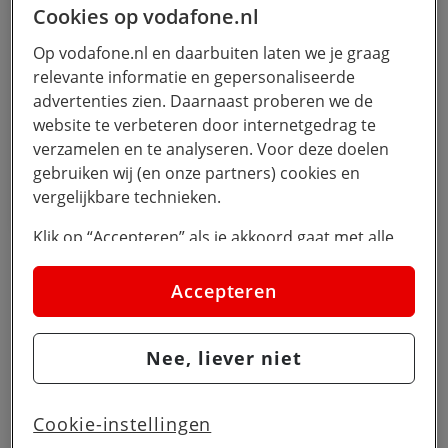
Cookies op vodafone.nl
Op vodafone.nl en daarbuiten laten we je graag
relevante informatie en gepersonaliseerde
Je kind en online uitgaven. Wat zijn de
risico's?
advertenties zien. Daarnaast proberen we de
website te verbeteren door internetgedrag te
Een nieuwe skin in Fortnite. Een snelle aankoop
in een webshop. Of een abonnement dat blijft
verzamelen en te analyseren. Voor deze doelen
doorlopen. Jongeren geven online makkelijker
gebruiken wij (en onze partners) cookies en
dan ooit geld uit. Eén klik en het is geregeld. Hoe
vergelijkbare technieken.
4 minuten
hou je dat in de gaten én veilig?
Klik op “Accepteren” als je akkoord gaat met alle
cookies. Kies je voor “Nee, liever niet”, dan
plaatsen we alleen strikt noodzakelijke cookies om
Accepteren
de website goed te laten werken. Dat betekent dat
Ontdek meer
we geen vormen van personalisatie toepassen.
Nee, liever niet
Via cookie instellingen kan je zelf bepalen welke
cookies worden geplaatst. Je kan je keuze altijd
wijzigen of intrekken op de
cookies pagina
. In ons
Cookie-instellingen
privacy beleid
lees je meer over hoe we omgaan