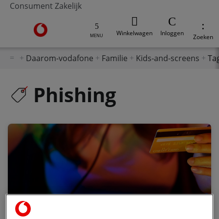
Consument
Zakelijk
Ga naar de Vodafone homepage
Winkelwagen
Inloggen
MENU
Zoeken
Daarom-vodafone
Familie
Kids-and-screens
Ta
Phishing