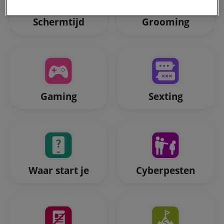
met jouw privacy.
Schermtijd
Grooming
Gaming
Sexting
Waar start je
Cyberpesten