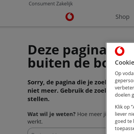
Consument
Zakelijk
Ga naar de Vodafone homepa
Shop
Deze pagina viel
buiten de boot
Cookie
Op vodaf
geperson
Sorry, de pagina die je zoekt bestaa
verbeter
niet meer. Gebruik de zoekbalk om 
doelen g
stellen.
Klik op 
Wat wil je weten?
Hoe meer jij typt, hoe 
liever n
werkt.
goed te 
toepass