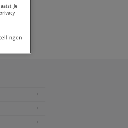
aatst. Je
privacy
tellingen