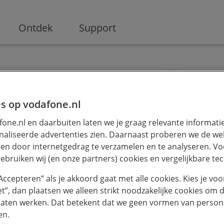
ge
Ontdek
Support
s op vodafone.nl
one.nl en daarbuiten laten we je graag relevante informati
aliseerde advertenties zien. Daarnaast proberen we de web
t
en door internetgedrag te verzamelen en te analyseren. Vo
je vraag te
ebruiken wij (en onze partners) cookies en vergelijkbare te
“Accepteren” als je akkoord gaat met alle cookies. Kies je voo
beter onze Ai
iet”, dan plaatsen we alleen strikt noodzakelijke cookies om 
laten werken. Dat betekent dat we geen vormen van persona
en.