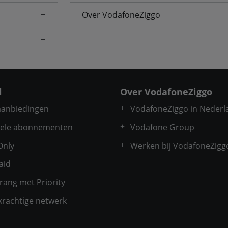
Over VodafoneZiggo
l
Over VodafoneZiggo
 aanbiedingen
VodafoneZiggo in Nederl
ele abonnementen
Vodafone Group
Only
Werken bij VodafoneZigg
aid
rang met Priority
krachtige netwerk