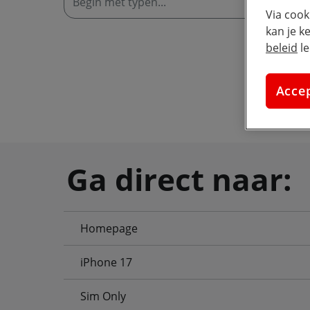
W
Via cook
kan je k
beleid
le
Acce
Ga direct naar:
Homepage
iPhone 17
Sim Only