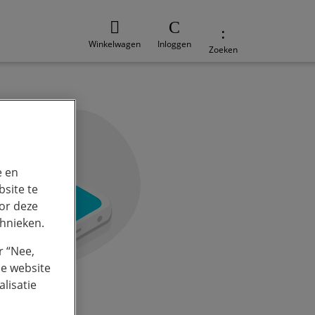
Winkelwagen
Inloggen
Zoeken
e en
site te
or deze
chnieken.
r “Nee,
de website
lisatie