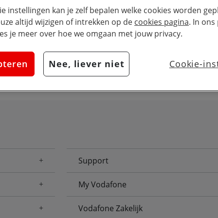
Zoek
issen
ie instellingen kan je zelf bepalen welke cookies worden gepl
euze altijd wijzigen of intrekken op de
cookies pagina
. In ons
es je meer over hoe we omgaan met jouw privacy.
pteren
Nee, liever niet
Cookie-ins
Support
My Vodafone
Vodafone Zakelijk