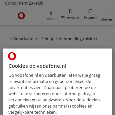
Consument
Zakelijk
Ga naar de Vodafone homepage
Winkelwagen
Inloggen
MENU
Zoeken
Smartwatch
Seintje
Aanmelding-mislukt
Cookies op vodafone.nl
Helaas, je aanmelding is niet
doorgekomen
Op vodafone.nl en daarbuiten laten we je graag
relevante informatie en gepersonaliseerde
advertenties zien. Daarnaast proberen we de
Er is iets mis gegaan bij het versturen van je
gegevens. Probeer het nog eens, zodat we je op de
website te verbeteren door internetgedrag te
hoogte kunnen houden.
verzamelen en te analyseren. Voor deze doelen
gebruiken wij (en onze partners) cookies en
Terug naar het formulier
vergelijkbare technieken.