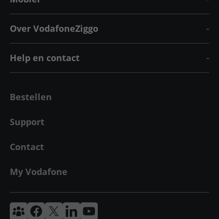
Over VodafoneZiggo
Help en contact
Bestellen
Support
Contact
My Vodafone
Vodafone & Ziggo Community
Vodafone Facebook
Vodafone X
VodafoneZiggo LinkedIn
Vodafone YouTube