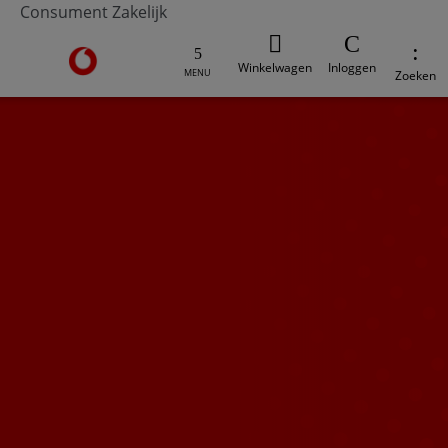
Consument
Zakelijk
Ga naar de Vodafone homepage
Winkelwagen
Inloggen
MENU
Zoeken