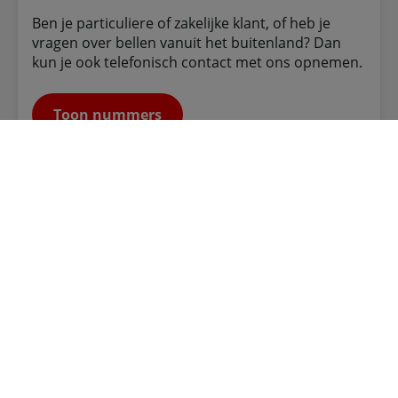
Ben je particuliere of zakelijke klant, of heb je
vragen over bellen vanuit het buitenland? Dan
kun je ook telefonisch contact met ons opnemen.
Toon nummers
Vodafone Libertel B.V. - Avenue Ceramique 300, 6221
KX Maastricht
Btw-nummer: 8007.55.133B01 - KvK-nummer:
14052264