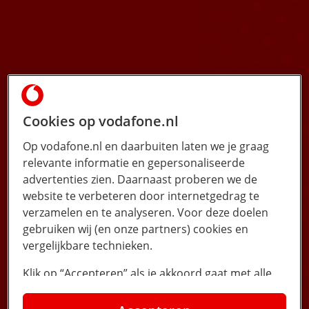
Cookies op vodafone.nl
Op vodafone.nl en daarbuiten laten we je graag
relevante informatie en gepersonaliseerde
advertenties zien. Daarnaast proberen we de
website te verbeteren door internetgedrag te
verzamelen en te analyseren. Voor deze doelen
gebruiken wij (en onze partners) cookies en
vergelijkbare technieken.
Klik op “Accepteren” als je akkoord gaat met alle
cookies. Kies je voor “Nee, liever niet”, dan
Contact
plaatsen we alleen strikt noodzakelijke cookies om