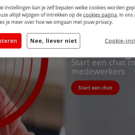
ie instellingen kan je zelf bepalen welke cookies worden gepl
euze altijd wijzigen of intrekken op de
cookies pagina
. In ons
es je meer over hoe we omgaan met jouw privacy.
Krijg dir
pteren
Nee, liever niet
Cookie-ins
uw vraag
Start een chat 
medewerkers
Start een chat