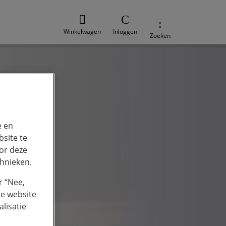
Winkelwagen
Inloggen
Zoeken
e en
site te
or deze
chnieken.
r “Nee,
de website
lisatie