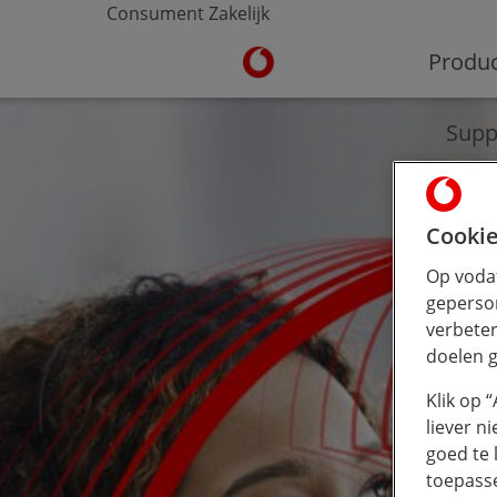
Consument
Zakelijk
Ga naar de Vodafone homepa
Produ
Supp
Cookie
Op vodaf
geperson
verbeter
doelen g
Klik op 
liever n
goed te 
toepass