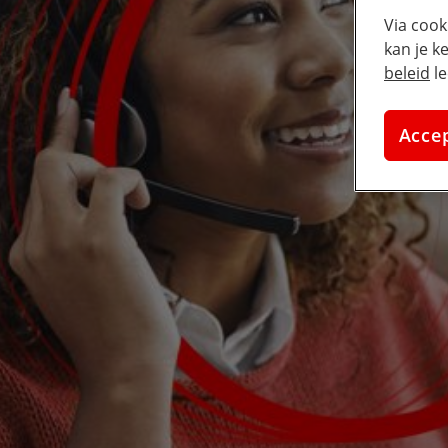
Via cook
kan je k
beleid
le
Acce