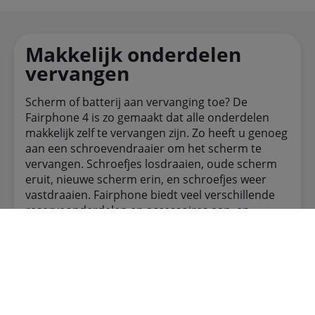
Makkelijk onderdelen
vervangen
Scherm of batterij aan vervanging toe? De
Fairphone 4 is zo gemaakt dat alle onderdelen
makkelijk zelf te vervangen zijn. Zo heeft u genoeg
aan een schroevendraaier om het scherm te
vervangen. Schroefjes losdraaien, oude scherm
eruit, nieuwe scherm erin, en schroefjes weer
vastdraaien. Fairphone biedt veel verschillende
reserveonderdelen en accessoires aan, en
garandeert daarbij ook dat ze komende jaren
beschikbaar zijn.