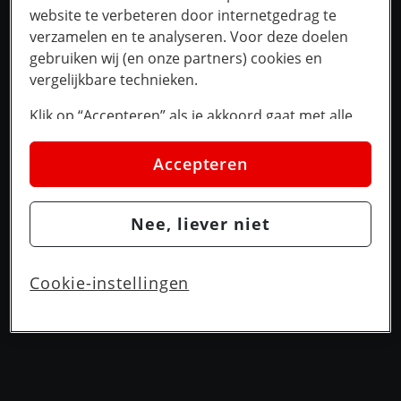
website te verbeteren door internetgedrag te
verzamelen en te analyseren. Voor deze doelen
gebruiken wij (en onze partners) cookies en
vergelijkbare technieken.
Klik op “Accepteren” als je akkoord gaat met alle
cookies. Kies je voor “Nee, liever niet”, dan
plaatsen we alleen strikt noodzakelijke cookies om
Accepteren
de website goed te laten werken. Dat betekent dat
we geen vormen van personalisatie toepassen.
Nee, liever niet
Via cookie instellingen kan je zelf bepalen welke
cookies worden geplaatst. Je kan je keuze altijd
wijzigen of intrekken op de
cookies pagina
. In ons
Cookie-instellingen
privacy beleid
lees je meer over hoe we omgaan
met jouw privacy.