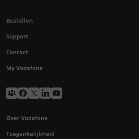
Bestellen
Support
Contact
My Vodafone
Vodafone & Ziggo Community
Vodafone Facebook
Vodafone X
VodafoneZiggo LinkedIn
Vodafone YouTube
Over Vodafone
Toegankelijkheid