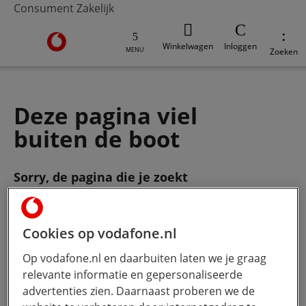
Consument
Zakelijk
Ga naar de Vodafone homepage
Winkelwagen
Inloggen
MENU
Zoeken
Deze pagina viel
buiten de boot
Sorry, de pagina die je zoekt
bestaat
niet meer. Gebruik de zoekbalk
om je vraag te stellen.
Cookies op vodafone.nl
Op vodafone.nl en daarbuiten laten we je graag
Wat wil je weten?
Hoe meer jij
relevante informatie en gepersonaliseerde
typt, hoe beter onze Ai werkt.
advertenties zien. Daarnaast proberen we de