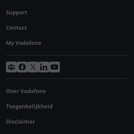
Support
Contact
My Vodafone
Vodafone & Ziggo Community
Vodafone Facebook
Vodafone X
VodafoneZiggo LinkedIn
Vodafone YouTube
Over Vodafone
Toegankelijkheid
Disclaimer