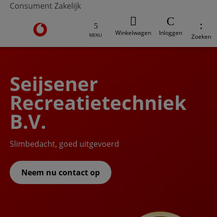
Consument
Zakelijk
Ga naar de Vodafone homepage
Winkelwagen
Inloggen
MENU
Zoeken
Seijsener
Recreatietechniek
B.V.
Slimbedacht, goed uitgevoerd
Neem nu contact op