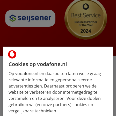
Cookies op vodafone.nl
Over Seijsener
Op vodafone.nl en daarbuiten laten we je graag
Seijsener, opgericht in 1963, is inmiddels uitgegroeid
relevante informatie en gepersonaliseerde
tot Europees marktleider in recreatietechniek. Wij
advertenties zien. Daarnaast proberen we de
ondersteunen bedrijven van elke omvang met advies,
website te verbeteren door internetgedrag te
installatie en beheer. Bij Seijsener combineren we
verzamelen en te analyseren. Voor deze doelen
traditie met innovatie om de best mogelijke
gebruiken wij (en onze partners) cookies en
oplossingen te bieden.
vergelijkbare technieken.